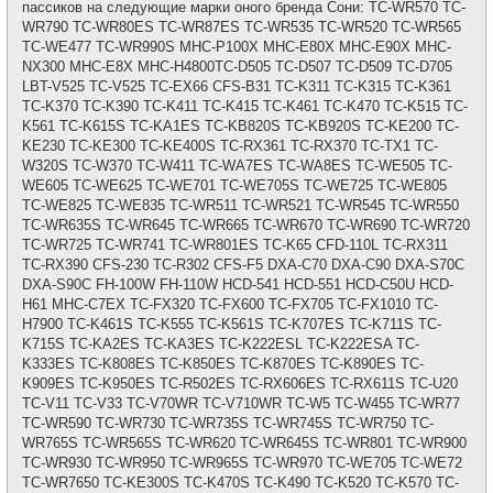
щ
пассиков на следующие марки оного бренда Сони: TC-WR570 TC-
и
е
WR790 TC-WR80ES TC-WR87ES TC-WR535 TC-WR520 TC-WR565
н
и
TC-WE477 TC-WR990S MHC-P100X MHC-E80X MHC-E90X MHC-
е
NX300 MHC-E8X MHC-H4800TC-D505 TC-D507 TC-D509 TC-D705
LBT-V525 TC-V525 TC-EX66 CFS-B31 TC-K311 TC-K315 TC-K361
TC-K370 TC-K390 TC-K411 TC-K415 TC-K461 TC-K470 TC-K515 TC-
K561 TC-K615S TC-KA1ES TC-KB820S TC-KB920S TC-KE200 TC-
KE230 TC-KE300 TC-KE400S TC-RX361 TC-RX370 TC-TX1 TC-
W320S TC-W370 TC-W411 TC-WA7ES TC-WA8ES TC-WE505 TC-
WE605 TC-WE625 TC-WE701 TC-WE705S TC-WE725 TC-WE805
TC-WE825 TC-WE835 TC-WR511 TC-WR521 TC-WR545 TC-WR550
TC-WR635S TC-WR645 TC-WR665 TC-WR670 TC-WR690 TC-WR720
TC-WR725 TC-WR741 TC-WR801ES TC-K65 CFD-110L TC-RX311
TC-RX390 CFS-230 TC-R302 CFS-F5 DXA-C70 DXA-C90 DXA-S70C
DXA-S90C FH-100W FH-110W HCD-541 HCD-551 HCD-C50U HCD-
H61 MHC-C7EX TC-FX320 TC-FX600 TC-FX705 TC-FX1010 TC-
H7900 TC-K461S TC-K555 TC-K561S TC-K707ES TC-K711S TC-
K715S TC-KA2ES TC-KA3ES TC-K222ESL TC-K222ESA TC-
K333ES TC-K808ES TC-K850ES TC-K870ES TC-K890ES TC-
K909ES TC-K950ES TC-R502ES TC-RX606ES TC-RX611S TC-U20
TC-V11 TC-V33 TC-V70WR TC-V710WR TC-W5 TC-W455 TC-WR77
TC-WR590 TC-WR730 TC-WR735S TC-WR745S TC-WR750 TC-
WR765S TC-WR565S TC-WR620 TC-WR645S TC-WR801 TC-WR900
TC-WR930 TC-WR950 TC-WR965S TC-WR970 TC-WE705 TC-WE72
TC-WR7650 TC-KE300S TC-K470S TC-K490 TC-K520 TC-K570 TC-