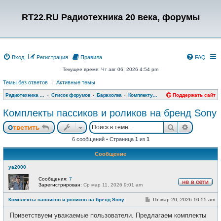
RT22.RU Радиотехника 20 века, форумы
Вход
Регистрация
Правила
FAQ
Текущее время: Чт авг 06, 2026 4:54 pm
Темы без ответов
|
Активные темы
Радиотехника 20 века, форумы
Список форумов
Барахолка
Комплектующие, инструменты и материалы
Поддержать сайт
Комплекты пассиков и роликов на бренд Sony
Поиск
Расшире
Ответить
6 сообщений • Страница
1
из
1
Сообщение
ya2000
Сообщения:
7
Зарегистрирован:
Ср мар 11, 2026 9:01 am
Н
е
С
Комплекты пассиков и роликов на бренд Sony
Пт мар 20, 2026 10:55 am
в
о
с
о
е
Приветствуем уважаемые пользователи. Предлагаем комплекты
б
т