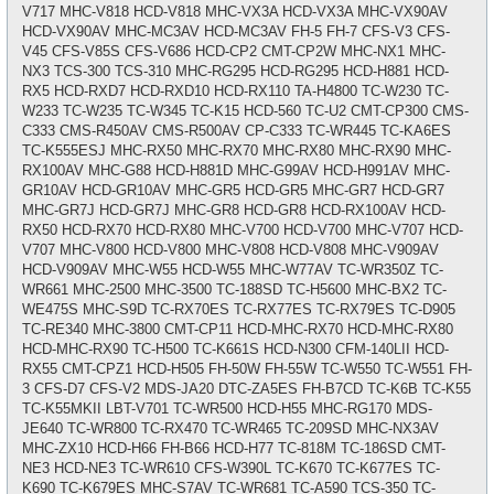
V717 MHC-V818 HCD-V818 MHC-VX3A HCD-VX3A MHC-VX90AV
HCD-VX90AV MHC-MC3AV HCD-MC3AV FH-5 FH-7 CFS-V3 CFS-
V45 CFS-V85S CFS-V686 HCD-CP2 CMT-CP2W MHC-NX1 MHC-
NX3 TCS-300 TCS-310 MHC-RG295 HCD-RG295 HCD-H881 HCD-
RX5 HCD-RXD7 HCD-RXD10 HCD-RX110 TA-H4800 TC-W230 TC-
W233 TC-W235 TC-W345 TC-K15 HCD-560 TC-U2 CMT-CP300 CMS-
C333 CMS-R450AV CMS-R500AV CP-C333 TC-WR445 TC-KA6ES
TC-K555ESJ MHC-RX50 MHC-RX70 MHC-RX80 MHC-RX90 MHC-
RX100AV MHC-G88 HCD-H881D MHC-G99AV HCD-H991AV MHC-
GR10AV HCD-GR10AV MHC-GR5 HCD-GR5 MHC-GR7 HCD-GR7
MHC-GR7J HCD-GR7J MHC-GR8 HCD-GR8 HCD-RX100AV HCD-
RX50 HCD-RX70 HCD-RX80 MHC-V700 HCD-V700 MHC-V707 HCD-
V707 MHC-V800 HCD-V800 MHC-V808 HCD-V808 MHC-V909AV
HCD-V909AV MHC-W55 HCD-W55 MHC-W77AV TC-WR350Z TC-
WR661 MHC-2500 MHC-3500 TC-188SD TC-H5600 MHC-BX2 TC-
WE475S MHC-S9D TC-RX70ES TC-RX77ES TC-RX79ES TC-D905
TC-RE340 MHC-3800 CMT-CP11 HCD-MHC-RX70 HCD-MHC-RX80
HCD-MHC-RX90 TC-H500 TC-K661S HCD-N300 CFM-140LII HCD-
RX55 CMT-CPZ1 HCD-H505 FH-50W FH-55W TC-W550 TC-W551 FH-
3 CFS-D7 CFS-V2 MDS-JA20 DTC-ZA5ES FH-B7CD TC-K6B TC-K55
TC-K55MKII LBT-V701 TC-WR500 HCD-H55 MHC-RG170 MDS-
JE640 TC-WR800 TC-RX470 TC-WR465 TC-209SD MHC-NX3AV
MHC-ZX10 HCD-H66 FH-B66 HCD-H77 TC-818M TC-186SD CMT-
NE3 HCD-NE3 TC-WR610 CFS-W390L TC-K670 TC-K677ES TC-
K690 TC-K679ES MHC-S7AV TC-WR681 TC-A590 TCS-350 TC-