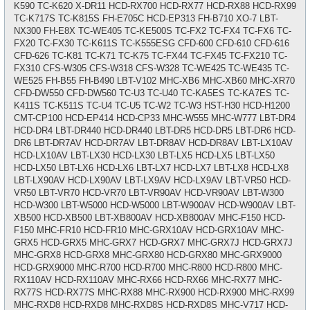
K590 TC-K620 X-DR11 HCD-RX700 HCD-RX77 HCD-RX88 HCD-RX99
TC-K717S TC-K815S FH-E705C HCD-EP313 FH-B710 XO-7 LBT-
NX300 FH-E8X TC-WE405 TC-KE500S TC-FX2 TC-FX4 TC-FX6 TC-
FX20 TC-FX30 TC-K611S TC-K555ESG CFD-600 CFD-610 CFD-616
CFD-626 TC-K81 TC-K71 TC-K75 TC-FX44 TC-FX45 TC-FX210 TC-
FX310 CFS-W305 CFS-W318 CFS-W328 TC-WE425 TC-WE435 TC-
WE525 FH-B55 FH-B490 LBT-V102 MHC-XB6 MHC-XB60 MHC-XR70
CFD-DW550 CFD-DW560 TC-U3 TC-U40 TC-KA5ES TC-KA7ES TC-
K411S TC-K511S TC-U4 TC-U5 TC-W2 TC-W3 HST-H30 HCD-H1200
CMT-CP100 HCD-EP414 HCD-CP33 MHC-W555 MHC-W777 LBT-DR4
HCD-DR4 LBT-DR440 HCD-DR440 LBT-DR5 HCD-DR5 LBT-DR6 HCD-
DR6 LBT-DR7AV HCD-DR7AV LBT-DR8AV HCD-DR8AV LBT-LX10AV
HCD-LX10AV LBT-LX30 HCD-LX30 LBT-LX5 HCD-LX5 LBT-LX50
HCD-LX50 LBT-LX6 HCD-LX6 LBT-LX7 HCD-LX7 LBT-LX8 HCD-LX8
LBT-LX90AV HCD-LX90AV LBT-LX9AV HCD-LX9AV LBT-VR50 HCD-
VR50 LBT-VR70 HCD-VR70 LBT-VR90AV HCD-VR90AV LBT-W300
HCD-W300 LBT-W5000 HCD-W5000 LBT-W900AV HCD-W900AV LBT-
XB500 HCD-XB500 LBT-XB800AV HCD-XB800AV MHC-F150 HCD-
F150 MHC-FR10 HCD-FR10 MHC-GRX10AV HCD-GRX10AV MHC-
GRX5 HCD-GRX5 MHC-GRX7 HCD-GRX7 MHC-GRX7J HCD-GRX7J
MHC-GRX8 HCD-GRX8 MHC-GRX80 HCD-GRX80 MHC-GRX9000
HCD-GRX9000 MHC-R700 HCD-R700 MHC-R800 HCD-R800 MHC-
RX110AV HCD-RX110AV MHC-RX66 HCD-RX66 MHC-RX77 MHC-
RX77S HCD-RX77S MHC-RX88 MHC-RX900 HCD-RX900 MHC-RX99
MHC-RXD8 HCD-RXD8 MHC-RXD8S HCD-RXD8S MHC-V717 HCD-