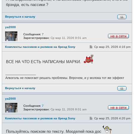
б
т
щ
брэнда, есть пассики ?
и
е
н
и
Вернуться к началу
е
ya2000
Сообщения:
7
Зарегистрирован:
Ср мар 11, 2026 9:01 am
Н
е
С
Комплекты пассиков и роликов на бренд Sony
Ср мар 25, 2026 4:16 pm
в
о
с
о
е
б
т
щ
ВСЕ НА ЧТО ЕСТЬ НАПИСАНЫ МАРКИ.
и
е
н
и
_________________
е
Алкоголь не помогает решать проблемы. Впрочем, и у молока тот же эффект
Вернуться к началу
ya2000
Сообщения:
7
Зарегистрирован:
Ср мар 11, 2026 9:01 am
Н
е
С
Комплекты пассиков и роликов на бренд Sony
Ср мар 25, 2026 4:20 pm
в
о
с
о
е
б
т
Пользуйтесь поиском по тексту. Mооделей пока дос
щ
и