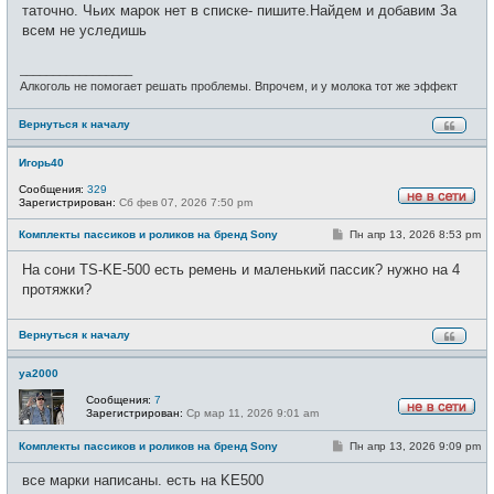
е
таточно. Чьих марок нет в списке- пишите.Найдем и добавим За
н
всем не уследишь
и
е
_________________
Алкоголь не помогает решать проблемы. Впрочем, и у молока тот же эффект
Вернуться к началу
Игорь40
Сообщения:
329
Зарегистрирован:
Сб фев 07, 2026 7:50 pm
Н
е
С
Комплекты пассиков и роликов на бренд Sony
Пн апр 13, 2026 8:53 pm
в
о
с
о
е
На сони TS-KE-500 есть ремень и маленький пассик? нужно на 4
б
т
щ
протяжки?
и
е
н
и
Вернуться к началу
е
ya2000
Сообщения:
7
Зарегистрирован:
Ср мар 11, 2026 9:01 am
Н
е
С
Комплекты пассиков и роликов на бренд Sony
Пн апр 13, 2026 9:09 pm
в
о
с
о
е
все марки написаны. есть на KE500
б
т