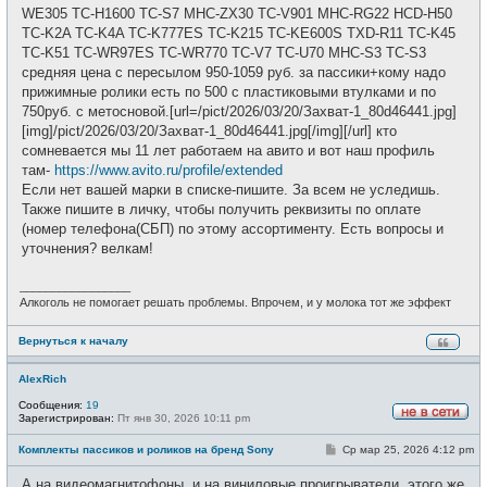
WE305 TC-H1600 TC-S7 MHC-ZX30 TC-V901 MHC-RG22 HCD-H50
TC-K2A TC-K4A TC-K777ES TC-K215 TC-KE600S TXD-R11 TC-K45
TC-K51 TC-WR97ES TC-WR770 TC-V7 TC-U70 MHC-S3 TC-S3
средняя цена с пересылом 950-1059 руб. за пассики+кому надо
прижимные ролики есть по 500 с пластиковыми втулками и по
750руб. с метосновой.[url=/pict/2026/03/20/Захват-1_80d46441.jpg]
[img]/pict/2026/03/20/Захват-1_80d46441.jpg[/img][/url] кто
сомневается мы 11 лет работаем на авито и вот наш профиль
там-
https://www.avito.ru/profile/extended
Если нет вашей марки в списке-пишите. За всем не уследишь.
Также пишите в личку, чтобы получить реквизиты по оплате
(номер телефона(СБП) по этому ассортименту. Есть вопросы и
уточнения? велкам!
_________________
Алкоголь не помогает решать проблемы. Впрочем, и у молока тот же эффект
Вернуться к началу
AlexRich
Сообщения:
19
Зарегистрирован:
Пт янв 30, 2026 10:11 pm
Н
е
С
Комплекты пассиков и роликов на бренд Sony
Ср мар 25, 2026 4:12 pm
в
о
с
о
е
А на видеомагнитофоны, и на виниловые проигрыватели, этого же