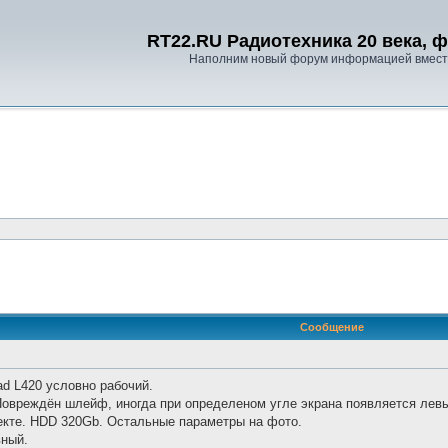
RT22.RU Радиотехника 20 века, 
Наполним новый форум информацией вместе
енный поиск
Сообщение
d L420 условно рабочий.
Повреждён шлейф, иногда при определеном угле экрана появляется левы
екте. HDD 320Gb. Остальные параметры на фото.
вный.