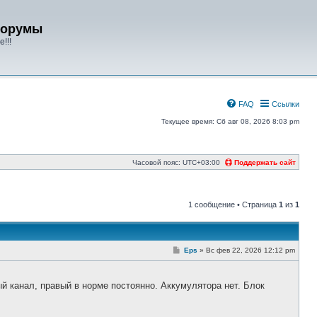
форумы
!!!
FAQ
Ссылки
Текущее время: Сб авг 08, 2026 8:03 pm
Часовой пояс:
UTC+03:00
Поддержать сайт
1 сообщение • Страница
1
из
1
С
Eps
»
Вс фев 22, 2026 12:12 pm
о
о
б
щ
й канал, правый в норме постоянно. Аккумулятора нет. Блок
е
н
и