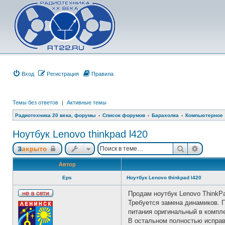
Вход
Регистрация
Правила
Темы без ответов
|
Активные темы
Радиотехника 20 века, форумы
Список форумов
Барахолка
Компьютерное
Ноутбук Lenovo thinkpad l420
Поиск
Расшир
Закрыто
Автор
Eps
Ноутбук Lenovo thinkpad l420
Продам ноутбук Lenovo ThinkPa
Н
Требуется замена динамиков. 
е
питания оригинальный в компл
в
с
В остальном полностью испра
е