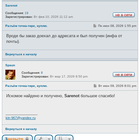
Sarenot
Сообщения:
19
Зарегистрирован:
Вт фев 10, 2026 11:12 am
Н
е
С
Разъём точка-тире, куплю.
Пн июн 08, 2026 1:55 pm
в
о
с
о
е
Вроде бы заказ доехал до адресата и был получен (инфа от
б
т
щ
почты).
и
е
н
и
Вернуться к началу
е
Spaun
Сообщения:
8
Зарегистрирован:
Вт мар 17, 2026 8:50 pm
Н
е
С
Разъём точка-тире, куплю.
Вт июн 09, 2026 8:01 pm
в
о
с
о
е
Искомое найдено и получено,
Sarenot
большое спасибо!
б
т
щ
и
е
н
и
_________________
е
kin-967@yandex.ru
Вернуться к началу
Закрыто