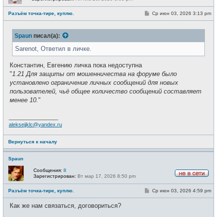
Н
е
С
Разъём точка-тире, куплю.
Ср июн 03, 2026 3:13 pm
в
о
с
о
е
б
т
Spaun
писал(а):
щ
и
е
н
Sarenot, Ответил в личке.
и
е
Константин, Евгению личка пока недоступна
"
1.21 Для защиты от мошенничества на форуме было
установлено ограничение личных сообщений для новых
пользователей, чьё общее количество сообщений составляет
менее 10.
"
_________________
aleksejjklc@yandex.ru
Вернуться к началу
Spaun
Сообщения:
8
Зарегистрирован:
Вт мар 17, 2026 8:50 pm
Н
е
С
Разъём точка-тире, куплю.
Ср июн 03, 2026 4:59 pm
в
о
с
о
е
Как же нам связаться, договориться?
б
т
щ
и