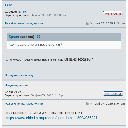
e2-e4
Сообщения:
297
Зарегистрирован:
Чт янв 29, 2026 11:58 am
Н
е
С
Разъём точка-тире, куплю.
Чт май 07, 2026 2:26 pm
в
о
с
о
е
б
т
Spaun
писал(а):
щ
и
е
н
как правильно он называется?
и
е
Это чудо правильно называется:
ОНЦ-ВН-2-2/16Р
-
Вернуться к началу
Владимир-фили
Сообщения:
91
Зарегистрирован:
Вт фев 03, 2026 2:43 pm
Н
е
С
Разъём точка-тире, куплю.
Чт май 07, 2026 3:54 pm
в
о
с
о
е
оказывается в чип и дип сколько хочешь их -
б
т
щ
https://www.chipdip.ru/product/gnezdo-b ... 8004085221
и
е
н
и