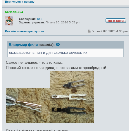
Вернуться к началу
е
Karlson1664
Сообщения:
663
Зарегистрирован:
Пн янв 26, 2026 5:05 pm
Н
е
С
Разъём точка-тире, куплю.
Чт май 07, 2026 4:35 pm
в
о
с
о
е
б
т
Владимир-фили
писал(а):
щ
и
е
н
оказывается в чип и дип сколько хочешь их
и
е
Самое печальное, что это кака...
Плоский контакт с чипдипа, с зюгзагами старообрядный