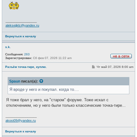
о
е
б
т
щ
и
е
н
и
_________________
е
aleksejjklc@yandex.ru
Вернуться к началу
s.k.
Сообщения:
263
Зарегистрирован:
Сб фев 07, 2026 11:22 am
Н
е
С
Разъём точка-тире, куплю.
Чт май 07, 2026 8:00 am
в
о
с
о
е
б
т
Spaun
писал(а):
щ
и
е
н
Я вроде у него и покупал. когда то....
и
е
Я тоже брал у него, на "старом" форуме. Тоже искал с
отключением, но у него были только классические точка-тире...
_________________
akost09@yandex.ru
Вернуться к началу