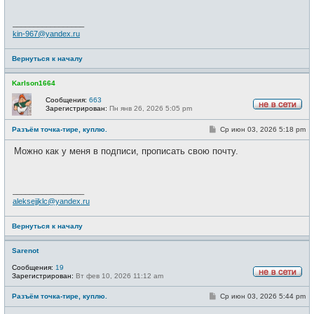
е
н
и
_________________
е
kin-967@yandex.ru
Вернуться к началу
Karlson1664
Сообщения:
663
Зарегистрирован:
Пн янв 26, 2026 5:05 pm
Н
е
С
Разъём точка-тире, куплю.
Ср июн 03, 2026 5:18 pm
в
о
с
о
е
Можно как у меня в подписи, прописать свою почту.
б
т
щ
и
е
н
и
_________________
е
aleksejjklc@yandex.ru
Вернуться к началу
Sarenot
Сообщения:
19
Зарегистрирован:
Вт фев 10, 2026 11:12 am
Н
е
С
Разъём точка-тире, куплю.
Ср июн 03, 2026 5:44 pm
в
о
с
о