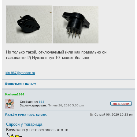
щ
и
е
н
и
е
Но только такой, отключаемый (или как правильно он
называется?) Нужно штук 10. может больше...
_________________
kin-967@yandex.ru
Вернуться к началу
Karlson1664
Сообщения:
663
Зарегистрирован:
Пн янв 26, 2026 5:05 pm
Н
е
С
Разъём точка-тире, куплю.
Ср май 06, 2026 10:23 pm
в
о
с
о
е
Спроси у товарища
б
т
щ
Возможно у него осталось что то.
и
е
н