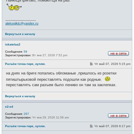
ПаяюЦа фигово, ломаютЦа на раз.
_________________
aleksejjklc@yandex.ru
Вернуться к началу
iskatelaa2
Сообщения:
59
Зарегистрирован:
Вт янв 27, 2026 7:52 pm
Н
е
С
Разъём точка-тире, куплю.
Чт май 07, 2026 5:15 pm
в
о
с
о
е
на днях на бриге попались обломаные ,пришлось из розетки
б
т
щ
пятиштырьковой переставлять подошли как родные.
и
е
переставлять сам разъем было лениво он там за заклепках.
н
и
е
Вернуться к началу
e2-e4
Сообщения:
297
Зарегистрирован:
Чт янв 29, 2026 11:58 am
Н
е
С
Разъём точка-тире, куплю.
Чт май 07, 2026 6:17 pm
в
о
с
о