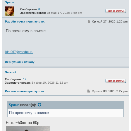
Spaun
Сообщения:
8
Зарегистрирован:
Вт мар 17, 2026 8:50 pm
Н
е
С
Разъём точка-тире, куплю.
Ср май 27, 2026 1:25 pm
в
о
с
о
е
По прежнему в поиске....
б
т
щ
и
е
н
и
_________________
е
kin-967@yandex.ru
Вернуться к началу
Sarenot
Сообщения:
19
Зарегистрирован:
Вт фев 10, 2026 11:12 am
Н
е
С
Разъём точка-тире, куплю.
Ср июн 03, 2026 2:27 pm
в
о
с
о
е
б
т
Spaun
писал(а):
щ
и
е
н
По прежнему в поиске....
и
е
Есть ~50шт по 60р.