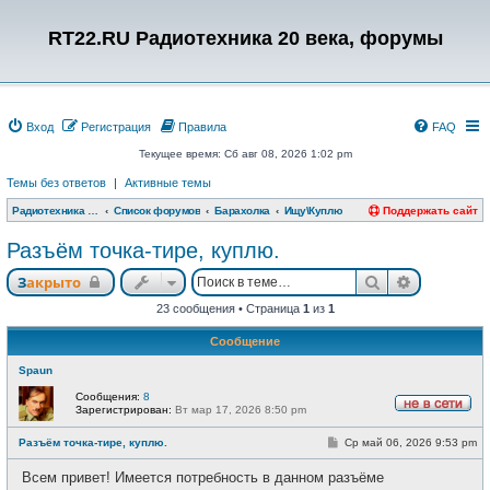
RT22.RU Радиотехника 20 века, форумы
Вход
Регистрация
Правила
FAQ
Текущее время: Сб авг 08, 2026 1:02 pm
Темы без ответов
|
Активные темы
Радиотехника 20 века, форумы
Список форумов
Барахолка
Ищу\Куплю
Поддержать сайт
Разъём точка-тире, куплю.
Поиск
Расширен
Закрыто
23 сообщения • Страница
1
из
1
Сообщение
Spaun
Сообщения:
8
Зарегистрирован:
Вт мар 17, 2026 8:50 pm
Н
е
С
Разъём точка-тире, куплю.
Ср май 06, 2026 9:53 pm
в
о
с
о
е
Всем привет! Имеется потребность в данном разъёме
б
т