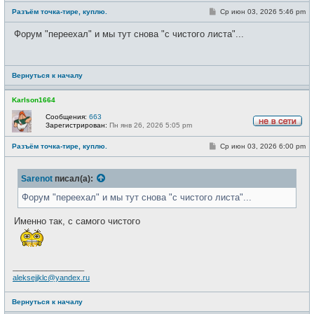
е
С
Разъём точка-тире, куплю.
Ср июн 03, 2026 5:46 pm
в
о
с
о
е
Форум "переехал" и мы тут снова "с чистого листа"...
б
т
щ
и
е
н
и
Вернуться к началу
е
Karlson1664
Сообщения:
663
Зарегистрирован:
Пн янв 26, 2026 5:05 pm
Н
е
С
Разъём точка-тире, куплю.
Ср июн 03, 2026 6:00 pm
в
о
с
о
е
б
т
Sarenot
писал(а):
щ
и
е
н
Форум "переехал" и мы тут снова "с чистого листа"...
и
е
Именно так, с самого чистого
_________________
aleksejjklc@yandex.ru
Вернуться к началу