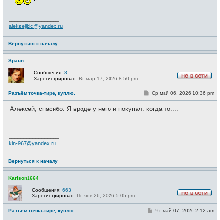
и
е
_________________
aleksejjklc@yandex.ru
Вернуться к началу
Spaun
Сообщения:
8
Зарегистрирован:
Вт мар 17, 2026 8:50 pm
Н
е
С
Разъём точка-тире, куплю.
Ср май 06, 2026 10:36 pm
в
о
с
о
е
Алексей, спасибо. Я вроде у него и покупал. когда то....
б
т
щ
и
е
н
и
_________________
е
kin-967@yandex.ru
Вернуться к началу
Karlson1664
Сообщения:
663
Зарегистрирован:
Пн янв 26, 2026 5:05 pm
Н
е
С
Разъём точка-тире, куплю.
Чт май 07, 2026 2:12 am
в
о
с