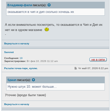
е
б
т
Владимир-фили
писал(а):
щ
и
е
н
оказывается в чип и дип сколько хочешь их
и
е
А если внимательно посмотреть, то оказывается в Чип и Дип их
нет ни в одном магазине
-
Вернуться к началу
Sarenot
Сообщения:
19
Зарегистрирован:
Вт фев 10, 2026 11:12 am
Н
е
С
Разъём точка-тире, куплю.
Чт май 07, 2026 6:22 pm
в
о
с
о
е
б
т
Spaun
писал(а):
щ
и
е
н
Нужно штук 10. может больше...
и
е
Уточню (вроде были такие)
Вернуться к началу