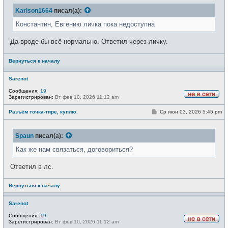
е
б
т
Karlson1664
писал(а):
щ
и
е
н
Константин, Евгению личка пока недоступна
и
е
Да вроде бы всё нормально. Ответил через личку.
Вернуться к началу
Sarenot
Сообщения:
19
Зарегистрирован:
Вт фев 10, 2026 11:12 am
Н
е
С
Разъём точка-тире, куплю.
Ср июн 03, 2026 5:45 pm
в
о
с
о
е
б
т
Spaun
писал(а):
щ
и
е
н
Как же нам связаться, договориться?
и
е
Ответил в лс.
Вернуться к началу
Sarenot
Сообщения:
19
Зарегистрирован:
Вт фев 10, 2026 11:12 am
Н