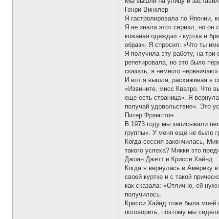
Мы вышли на улицу и заставили
Генри Винклер
Я гастролировала по Японии, к
Я не знала этот сериал, но он
кожаная одежда» - куртка и бр
образ». Я спросил: «Что ты им
Я получила эту работу, на три
репетировала, но это было пер
сказать, я немного нервничаю»
И вот я вышла, расхаживая в с
«Извините, мисс Кватро. Что в
еще есть страница». Я вернула
получай удовольствие». Это у
Питер Фрэмптон
В 1973 году мы записывали пес
группы». У меня ещё не было г
Когда сессия закончилась, Микк
такого успеха? Микки это пред
Джоан Джетт и Крисси Хайнд
Когда я вернулась в Америку в
своей куртке и с такой причес
как сказала: «Отлично, ей нуж
получилось.
Крисси Хайнд тоже была моей б
поговорить, поэтому мы сидели