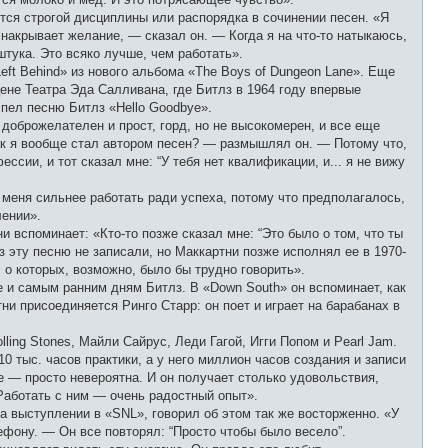
тся строгой дисциплины или распорядка в сочинении песен. «Я
 накрывает желание, — сказал он. — Когда я на что-то натыкаюсь,
штука. Это всяко лучше, чем работать».
ft Behind» из нового альбома «The Boys of Dungeon Lane». Еще
цене Театра Эда Салливана, где Битлз в 1964 году впервые
пел песню Битлз «Hello Goodbye».
доброжелателен и прост, горд, но не высокомерен, и все еще
ак я вообще стал автором песен? — размышлял он. — Потому что,
ссии, и тот сказал мне: “У тебя нет квалификации, и... я не вижу
 меня сильнее работать ради успеха, потому что предполагалось,
лении».
ни вспоминает: «Кто-то позже сказал мне: “Это было о том, что ты
з эту песню не записали, но Маккартни позже исполнял ее в 1970-
, о которых, возможно, было бы трудно говорить».
е и самым ранним дням Битлз. В «Down South» он вспоминает, как
ни присоединяется Ринго Старр: он поет и играет на барабанах в
ing Stones, Майли Сайрус, Леди Гагой, Игги Попом и Pearl Jam.
0 тыс. часов практики, а у него миллион часов создания и записи
е — просто невероятна. И он получает столько удовольствия,
. Работать с ним — очень радостный опыт».
на выступлении в «SNL», говорил об этом так же восторженно. «У
ефону. — Он все повторял: “Просто чтобы было весело”.