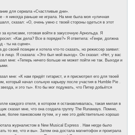
вание для сериала «Счастливые дни».
е - я никогда раньше не играла. На мне была моя «уличная
алл, сказал: «О, очень умно с твоей стороны одеться в этот
е за кулисами, готовая войти в закусочную Арнольда. Я
просил: «Как дела? Все в порядке?» Я ответила: «Генри, должна
 - ты на сцене».
до своей позиции и хотела что-то сказать, но режиссер заявил:
 в лицо. Я сказала: «Это был мой выход». Он сказал: «Нет, у вас
азал мне: «Теперь ничего больше не может пойти не так. Выходи и
ными.
зал мне: «К нам придёт гитарист, и я присмотрел его для твоей
м, который начал сольную карьеру после участия в Humble Pie .
 звезда, и это ты». Кто бы мог подумать, что Питер добьётся
лле каждого отеля, в котором я останавливалась, такая милая в
рщик сказал мне, что она создала группу The Runaways. Помню,
ым, более панковским путем, и у нее это действительно хорошо
ботала журналистом в New Musical Express . Нам негде было
ать то же, что и вы». Затем она достала магнитофон и проиграла