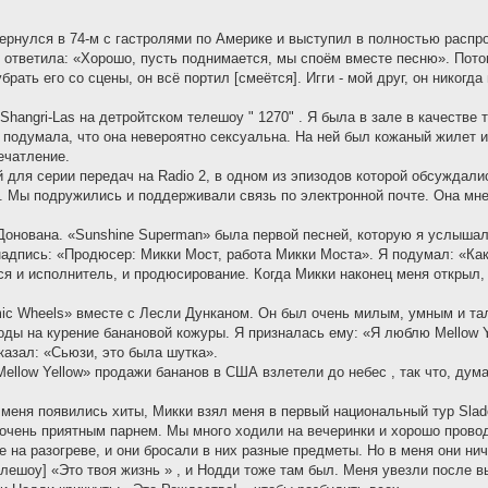
вернулся в 74-м с гастролями по Америке и выступил в полностью распро
Я ответила: «Хорошо, пусть поднимается, мы споём вместе песню». Потом
рать его со сцены, он всё портил [смеётся]. Игги - мой друг, он никогд
Shangri-Las на детройтском телешоу " 1270" . Я была в зале в качестве
 подумала, что она невероятно сексуальна. На ней был кожаный жилет 
ечатление.
й для серии передач на Radio 2, в одном из эпизодов которой обсуждали
. Мы подружились и поддерживали связь по электронной почте. Она мне
нована. «Sunshine Superman» была первой песней, которую я услышал п
адпись: «Продюсер: Микки Мост, работа Микки Моста». Я подумал: «Как 
ся и исполнитель, и продюсирование. Когда Микки наконец меня открыл,
c Wheels» вместе с Лесли Дунканом. Он был очень милым, умным и тала
ы на курение банановой кожуры. Я призналась ему: «Я люблю Mellow Yel
казал: «Сьюзи, это была шутка».
Mellow Yellow» продажи бананов в США взлетели до небес , так что, дум
 у меня появились хиты, Микки взял меня в первый национальный тур Slad
очень приятным парнем. Мы много ходили на вечеринки и хорошо провод
 на разогреве, и они бросали в них разные предметы. Но в меня они ниче
телешоу] «Это твоя жизнь » , и Нодди тоже там был. Меня увезли после 