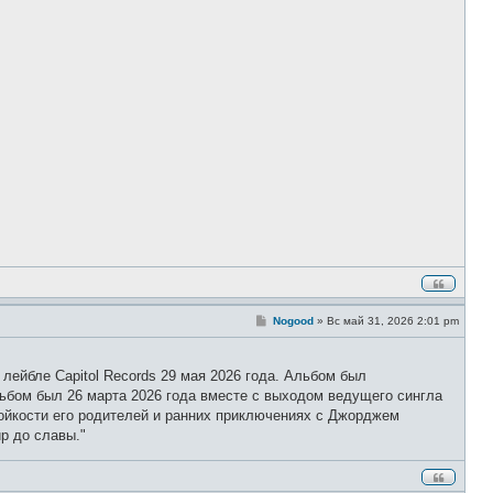
е
С
Nogood
»
Вс май 31, 2026 2:01 pm
о
о
б
щ
лейбле Capitol Records 29 мая 2026 года. Альбом был
е
льбом был 26 марта 2026 года вместе с выходом ведущего сингла
н
и
тойкости его родителей и ранних приключениях с Джорджем
е
р до славы."