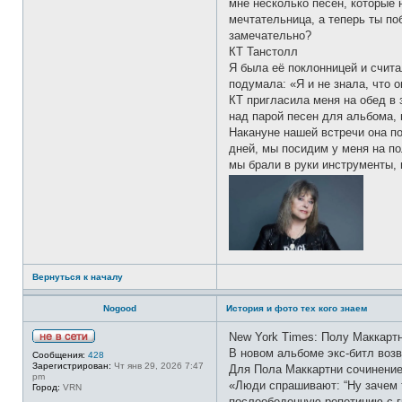
мне несколько песен, которые 
мечтательница, а теперь ты по
замечательно?
КТ Танстолл
Я была её поклонницей и счита
подумала: «Я и не знала, что 
КТ пригласила меня на обед в
над парой песен для альбома, 
Накануне нашей встречи она по
дней, мы посидим у меня на по
мы брали в руки инструменты, 
Вернуться к началу
Nogood
История и фото тех кого знаем
New York Times: Полу Маккарт
Н
В новом альбоме экс-битл воз
Сообщения:
428
е
Зарегистрирован:
Чт янв 29, 2026 7:47
Для Пола Маккартни сочинение 
в
pm
с
«Люди спрашивают: “Ну зачем т
Город:
VRN
е
послеобеденную репетицию с гр