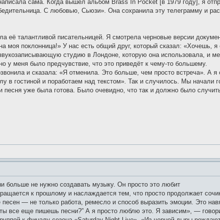
написала сама. Когда вышел альбом Brass In Pocket [в 1979 году], я от
бедительница. С любовью, Сьюзи». Она сохранила эту телеграмму и расск
ла её талантливой писательницей. Я смотрела черновые версии докумен
она моя поклонница!» У нас есть общий друг, который сказал: «Хочешь, я
 звукозаписывающую студию в Лондоне, которую она использовала, и ме
но у меня было предчувствие, что это приведёт к чему-то большему.
звонила и сказала: «Я отменила. Это больше, чем просто встреча». А я о
лу в гостиной и поработаем над текстом». Так и случилось. Мы начали г
и песня уже была готова. Было очевидно, что так и должно было случить
ни больше не нужно создавать музыку. Он просто это любит
вращается к прошлому и наслаждается тем, что просто продолжает сочин
песен — не только работа, ремесло и способ выразить эмоции. Это нав
ы все еще пишешь песни?” А я просто люблю это. Я зависим», — говорит
уппой к финалу сезона «Saturday Night Live». «Из черной дыры рождаю