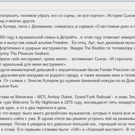
попросить техников убрать его со сцены, он всё портил». Истории Сьюз
нд и многих других.
а Купера, пела с Донованом, снималась в сериале «Счастливые дни» и
50 году в музыкальной семье в Детройте , в этом году отмечает невероя
и и выпустив новый альбом Freedom . Ее отец, Арт, был джазовым музык
фортепиано и ударных инструментах. Увидев The Beatles по телевизору 
уппу The Pleasure Seekers.
рали себе инструмент, кроме меня», - вспоминает Сьюзи. «Я спросила: „Н
ыл идеальный для меня инструмент».
будучи миниатюрной девушкой с внушительным басом Fender Precision св
 друзьями-рок-звездами из родного города, а также иконами кино и теле
. От съемок с Элисом Купером до курения банановой кожуры из-за Доно
Сьюзи Кью.
ами из Мичигана – MC5, Amboy Dukes, Grand Funk Railroad – и знаю Элис
 в туре Welcome To My Nightmare в 1975 году, восемьдесят пять концер
м один, а то и два перелета в день.
 что вокруг было много детройтских музыкантов, которых я знала всю ж
емного сойти с ума. В одном отеле мы решили устроить бой на резинов
номере. Потом я увидела его довольно большой нос, торчащий из-за теле
 к этому. Его первыми словами были: «Ой!» и «Хороший выстрел!». В то