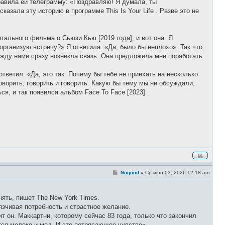
правила ей телеграмму: «Поздравляю! Я думала, ты
азала эту историю в программе This Is Your Life . Разве это не
тального фильма о Сьюзи Кью [2019 года], и вот она. Я
 организую встречу?» Я ответила: «Да, было бы неплохо». Так что
жду нами сразу возникла связь. Она предложила мне поработать
тветил: «Да, это так. Почему бы тебе не приехать на несколько
оворить, говорить и говорить. Какую бы тему мы ни обсуждали,
ся, и так появился альбом Face To Face [2023].
С
Nogood
»
Ср июн 03, 2026 12:18 am
о
о
б
щ
ять, пишет The New York Times.
е
язчивая потребность и страстное желание.
н
и
 он. Маккартни, которому сейчас 83 года, только что закончил
е
тся молоко и мед. И это потрясающее чувство».