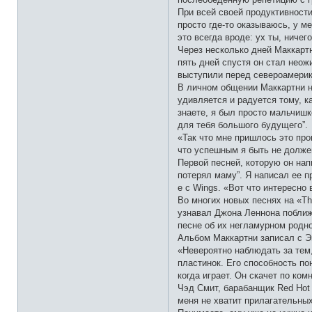
т
и
При всей своей продуктивност
просто где-то оказываюсь, у м
это всегда вроде: ух ты, ниче
Через несколько дней Маккартн
пять дней спустя он стал неож
выступили перед североамерик
В личном общении Маккартни не
удивляется и радуется тому, 
знаете, я был просто мальчишко
для тебя большого будущего”.
«Так что мне пришлось это про
что успешным я быть не должен
Первой песней, которую он напи
потерял маму”. Я написал ее п
е с Wings. «Вот что интересно
Во многих новых песнях на «Th
узнавал Джона Леннона поближе
песне об их негламурном родн
Альбом Маккартни записал с Эн
«Невероятно наблюдать за тем,
пластинок. Его способность по
когда играет. Он скачет по ком
Чэд Смит, барабанщик Red Hot 
меня не хватит прилагательных