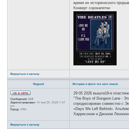
время их исторического прорыв
т
и
Конверт сорокапятки
Вернуться к началу
Nogood
История и фото тех кого знаем
29 05 2026 вышла19-я пластинк
Н
"The Boys of Dungeon Lane - Э
Сообщения:
428
е
Зарегистрирован:
Чт янв 29, 2026 7:47
спродюсирован совместно с Эн
в
pm
с
«Days We Left Behind». Альбо
Город:
VRN
е
Харрисоном и Джоном Ленноном
т
и
Вернуться к началу