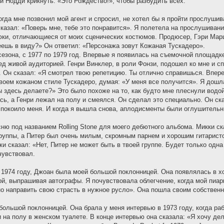
 Нодди крикнуть: «Это Рождество!», чтобы разбудить всех.
огда мне позвонил мой агент и спросил, не хотел бы я пройти прослуши
 сказал: «Поверь мне, тебе это понравится». Я полетела на прослушивани
юки, отличающиеся от моих сценических костюмов. Продюсер, Гэри Марш
еешь в виду?» Он ответил: «Персонажа зовут Кожаная Тускадеро».
 сезона, с 1977 по 1979 год. Впервые я появилась на съемочной площадк
ед живой аудиторией. Генри Винклер, в роли Фонзи, подошел ко мне и с
. Он сказал: «Я смотрел твою репетицию. Ты отлично справишься. Вперед
воем кожаном стиле Тускадеро, думая: «У меня все получится». Я дошла 
ы здесь делаете?» Это было похоже на то, как будто мне плеснули водой
сь, а Генри лежал на полу и смеялся. Он сделал это специально. Он ск
спокоило меня. И когда я вышла снова, аплодисменты были оглушитель
ню под названием Rolling Stone для моего дебютного альбома. Микки ска
руппы, а Питер был очень милым, скромным парнем и хорошим гитаристо
и сказал: «Нет, Питер не может быть в твоей группе. Будет только одна
чувствовал.
 1974 году, Джоан была моей большой поклонницей. Она появлялась в хо
кой, выпрашивая автографы. Я почувствовала облегчение, когда мой пиа
но направить свою страсть в нужное русло». Она пошла своим собственн
ольшой поклонницей. Она брала у меня интервью в 1973 году, когда ра
 на полу в женском туалете. В конце интервью она сказала: «Я хочу дел