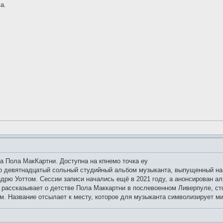
а.
а Пола МакКартни. Доступна на кпнемо точка еу
то девятнадцатый сольный студийный альбом музыканта, выпущенный на 
дрю Уоттом. Сессии записи начались ещё в 2021 году, а анонсирован а
м рассказывает о детстве Пола Маккартни в послевоенном Ливерпуле, с
. Название отсылает к месту, которое для музыканта символизирует ми