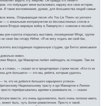
охновляет видеть эту энергию. Он правда это любит».
ом, это побуждает меня вытаскивать наружу все свои истории,
ми. И такие воспоминания, думаю, для большинства людей самые
 всю жизнь. Открывающая песня «As You Lie There» из уютного
ию — с вокальным контрапунктом из бессмысленных слогов и
ежили Вторую мировую войну в Ливерпуле с «смехом и песней»,
вы рок-н-ролла открылась выставка, посвященная Wings, группе
е свою бас-гитару Höfner. «Я не могу отдать им свой бас,
 посетить воссозданную подвальную студию, где Битлз записывали
 довольно живо».
 реки Мерси, где Маккартни любил наблюдать за птицами. Там же
 в слова», — сказал он и процитировал строки песни: «Кто-то из
ены для большего» — это мы, ребята, которым удалось
— те, кто не добился большого карьерного успеха».
британскому Национальному трасту и где Маккартни и Леннон
, просто перебрасывались идеями и развивали их, — сказал
аботали вместе, это очень вдохновляло, было очень полезно иметь
, может быть, чуть более романтичное. Просто я такой,