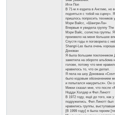
Игги Поп
В 71-м я ездила в Англию, но 
подняться с тобой на сцену». 
пришлось попросить техников уб
Мэри Вайсс, «Шангри-Ла»
Впервые я увидела группу The 
Мэри Вайс, солистка группы. Я
произвело на меня большое вп
Спустя годы я поговорила с не
Shangri-Las была очень хороша
Донован
Я была большим поклонником До
заметила на обороте альбома н
голове, потому что мне нравил
нравилось то, что он делал.
Я пела на шоу Донована «Cosmi
было кодовым обозначением мод
и попытался накуриться». Он с
Микки сказал мне, что после «
Нодди Холдер и Фил Линотт
В 1972 году, ещё до того, как
подружились. Фил Линотт был 
нравились группы, выступавшие
[В 1999 году] я была героем [