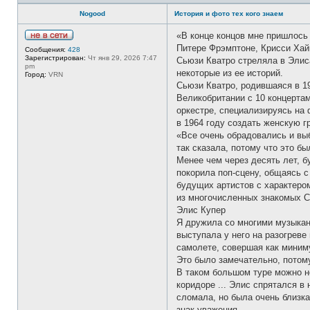
Nogood
История и фото тех кого знаем
«В конце концов мне пришлось 
Н
Питере Фрэмптоне, Крисси Хай
Сообщения:
428
е
Зарегистрирован:
Чт янв 29, 2026 7:47
Сьюзи Кватро стреляла в Элис
в
pm
с
некоторые из ее историй.
Город:
VRN
е
Сьюзи Кватро, родившаяся в 19
т
и
Великобритании с 10 концертам
оркестре, специализируясь на 
в 1964 году создать женскую гр
«Все очень обрадовались и выб
так сказала, потому что это б
Менее чем через десять лет, 
покорила поп-сцену, общаясь с
будущих артистов с характером
из многочисленных знакомых 
Элис Купер
Я дружила со многими музыкант
выступала у него на разогреве
самолете, совершая как миниму
Это было замечательно, потому
В таком большом туре можно н
коридоре ... Элис спрятался в 
сломала, но была очень близка
знак уважения.