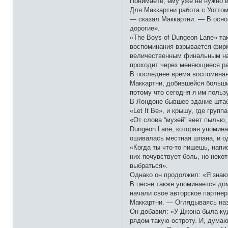
Понимаете, ему уже не нужно и
Для Маккартни работа с Уотто
— сказал Маккартни. — В осно
дорогие».
«The Boys of Dungeon Lane» та
воспоминания взрывается фирм
величественным финальным нар
проходит через меняющиеся ра
В последнее время воспоминан
Маккартни, добившейся больших
потому что сегодня я им польз
В Лондоне бывшее здание штаб
«Let It Be», и крышу, где груп
«От слова “музей” веет пылью,
Dungeon Lane, которая упомина
ошивалась местная шпана, и о
«Когда ты что-то пишешь, напи
них почувствует боль, но нек
выбраться».
Однако он продолжил: «Я знаю 
В песне также упоминается до
начали свое авторское партнер
Маккартни. — Оглядываясь наз
Он добавил: «У Джона была куд
рядом такую остроту. И, думаю