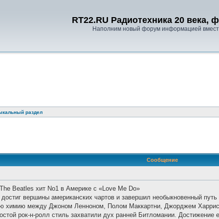
RT22.RU Радиотехника 20 века, 
Наполним новый форум информацией вместе
ыкальный раздел
ренный поиск
Сообщение
, The Beatles хит No1 в Америке с «Love Me Do»⠀
» достиг вершины американских чартов и завершил необыкновенный путь
ю химию между Джоном Ленноном, Полом Маккартни, Джорджем Харрисо
стой рок-н-ролл стиль захватили дух ранней Битломании. Достижение 