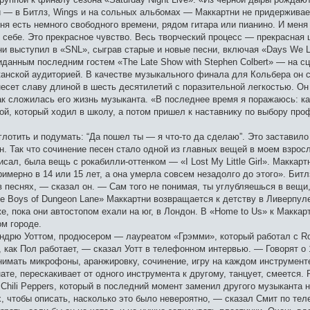
и — в Битлз, Wings и на сольных альбомах — Маккартни не придерживае
еня есть немного свободного времени, рядом гитара или пианино. И меня
го себе. Это прекрасное чувство. Весь творческий процесс — прекрасная 
и выступил в «SNL», сыграв старые и новые песни, включая «Days We Le
иданным последним гостем «The Late Show with Stephen Colbert» — на с
анской аудиторией. В качестве музыкального финала для Кольбера он с
сет славу длиной в шесть десятилетий с поразительной легкостью. Он 
как сложилась его жизнь музыканта. «В последнее время я поражаюсь: к
й, который ходил в школу, а потом пришел к наставнику по выбору профе
глотить и подумать: “Да пошел ты — я что-то да сделаю”. Это заставило
. Так что сочинение песен стало одной из главных вещей в моем взрос
сал, была вещь с рокабилли-оттенком — «I Lost My Little Girl». Маккарт
римерно в 14 или 15 лет, а она умерла совсем незадолго до этого». Битл
 в песнях, — сказал он. — Сам того не понимая, ты углубляешься в вещи
e Boys of Dungeon Lane» Маккартни возвращается к детству в Ливерпул
, пока они автостопом ехали на юг, в Лондон. В «Home to Us» к Маккарт
ом городе.
дрю Уоттом, продюсером — лауреатом «Грэмми», который работал с Roll
 как Пол работает, — сказал Уотт в телефонном интервью. — Говорят о 1
нимать микрофоны, аранжировку, сочинение, игру на каждом инструмент
нате, перескакивает от одного инструмента к другому, танцует, смеется
Chili Peppers, который в последний момент заменил другого музыканта 
, чтобы описать, насколько это было невероятно, — сказал Смит по тел