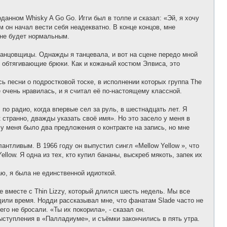
данном Whisky A Go Go. Игги был в толпе и сказал: «Эй, я хочу
 он начал вести себя неадекватно. В конце концов, мне
а не будет нормальным.
 танцовщицы. Однажды я танцевала, и вот на сцене передо мной
и обтягивающие брюки. Как и кожаный костюм Элвиса, это
сь песни о подростковой тоске, в исполнении которых группа The
 очень нравилась, и я считал её по-настоящему классной.
о радио, когда впервые сел за руль, в шестнадцать лет. Я
странно, дважды указать своё имя». Но это засело у меня в
 у меня было два предложения о контракте на запись, но мне
нтливым. В 1966 году он выпустил сингл «Mellow Yellow », что
low. Я одна из тех, кто купил бананы, выскреб мякоть, запек их
аю, я была не единственной идиоткой.
e вместе с Thin Lizzy, который длился шесть недель. Мы все
или время. Нодди рассказывал мне, что фанатам Slade часто не
го не бросали. «Ты их покорила», - сказал он.
выступления в «Палладиуме», и съёмки закончились в пять утра.