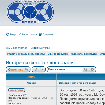
Вход
Регистрация
Правила
Темы без ответов
|
Активные темы
Радиотехника 20 века, форумы
Список форумов
Музыкальный раздел
Муз
История и фото тех кого знаем
Поиск
Расши
Ответить
Автор
Nogood
История и фото тех кого знаем
В этот день, 30 мая 1964 года
Н
30 мая 1964 года «Love Me Do
Сообщения:
428
е
Зарегистрирован:
Чт янв 29, 2026 7:47
Песня демонстрировала ранню
в
pm
с
запоминающаяся мелодия и про
Город:
VRN
е