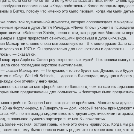
грать, если бы он не хотел, и не нужно записывать пластинки. Очень вд
м пробудила воспоминания. «Когда работаешь с более молодым продюсер
вном о Битлз, потому что именно это было первым, когда мы были деть
кже полон той музыкальной игривости, которая сопровождает Маккартни
енным криком в духе Литтл Ричарда. «Never Know» уходит в психодел
астанием. «Salesman Saint», песня о том, как родители Маккартни пер
змеры и вдруг прорастает свингующими духовыми в духе биг-бэнда.
ия Маккартни словно снова материализуются. В кливлендском Зале сла
 успехов в 1970-е. Он предоставил для нее костюмы и артефакты — но н
уюсь», — сказал он.
-квартиры Apple на Сэвил-роу откроется как музей. Поклонники смогут
па дала свое последнее короткое выступление.
 — сказал Маккартни. — Не думаю, что это будет так. Думаю, все будет
ется в «Days We Left Behind», — дорога в Ливерпуле, ведущая к берегу
днажды они отняли у него часы.
санное становится метафорой чего-то большего, чем ты сам вкладываешь
оторые были предназначены для большего». «Некоторые были предназнач
много ребят с Dungeon Lane, которые не пробились. Многие мои друзья 
м 20 на Фортлин-роуд в Ливерпуле — дом, который теперь принадлежит 
ство. «Мы почти всегда сидели вместе с двумя акустическими гитарами
ад, я понимаю: лучшего партнера я не мог бы пожелать».
а более жесткая, острая грань, и мне это очень нравилось. Когда мы р
, возможно, ему было полезно иметь рядом что-то менее жесткое, что-то