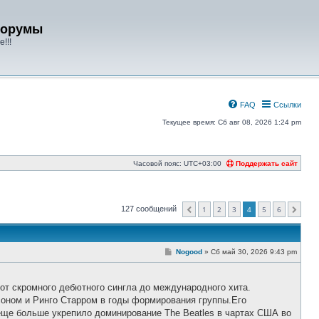
форумы
!!!
FAQ
Ссылки
Текущее время: Сб авг 08, 2026 1:24 pm
Часовой пояс:
UTC+03:00
Поддержать сайт
127 сообщений
1
2
3
4
5
6
Пред.
След.
С
Nogood
»
Сб май 30, 2026 9:43 pm
о
о
б
щ
 от скромного дебютного сингла до международного хита.⠀
е
ном и Ринго Старром в годы формирования группы.Его
н
и
еще больше укрепило доминирование The Beatles в чартах США во