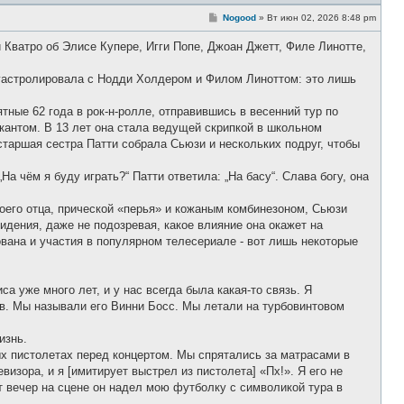
С
Nogood
»
Вт июн 02, 2026 8:48 pm
о
о
и Кватро об Элисе Купере, Игги Попе, Джоан Джетт, Филе Линотте,
б
щ
е
 гастролировала с Нодди Холдером и Филом Линоттом: это лишь
н
и
е
тные 62 года в рок-н-ролле, отправившись в весенний тур по
антом. В 13 лет она стала ведущей скрипкой в ​​школьном
старшая сестра Патти собрала Сьюзи и нескольких подруг, чтобы
а чём я буду играть?“ Патти ответила: „На басу“. Слава богу, она
оего отца, прической «перья» и кожаным комбинезоном, Сьюзи
видения, даже не подозревая, какое влияние она окажет на
вана и участия в популярном телесериале - вот лишь некоторые
а уже много лет, и у нас всегда была какая-то связь. Я
тов. Мы называли его Винни Босс. Мы летали на турбовинтовом
изнь.
ых пистолетах перед концертом. Мы спрятались за матрасами в
визора, и я [имитирует выстрел из пистолета] «Пх!». Я его не
т вечер на сцене он надел мою футболку с символикой тура в