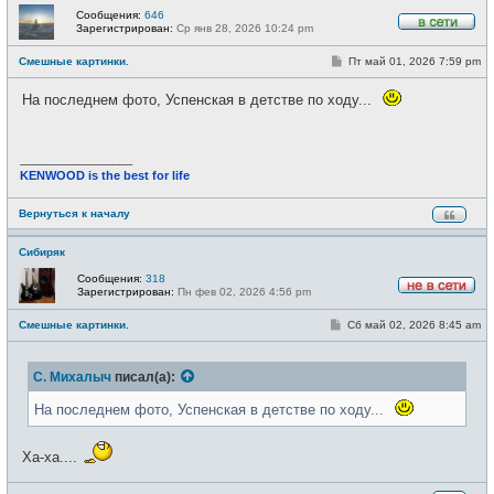
Сообщения:
646
Зарегистрирован:
Ср янв 28, 2026 10:24 pm
В
с
С
Смешные картинки.
Пт май 01, 2026 7:59 pm
е
о
т
о
и
На последнем фото, Успенская в детстве по ходу...
б
щ
е
н
и
_________________
е
KENWOOD is the best for life
Вернуться к началу
Сибиряк
Сообщения:
318
Зарегистрирован:
Пн фев 02, 2026 4:56 pm
Н
е
С
Смешные картинки.
Сб май 02, 2026 8:45 am
в
о
с
о
е
б
т
С. Михалыч
писал(а):
щ
и
е
н
На последнем фото, Успенская в детстве по ходу...
и
е
Ха-ха....