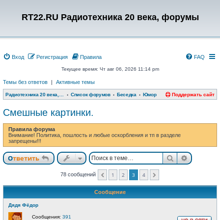
RT22.RU Радиотехника 20 века, форумы
Вход
Регистрация
Правила
FAQ
Текущее время: Чт авг 06, 2026 11:14 pm
Темы без ответов
|
Активные темы
Радиотехника 20 века, форумы
Список форумов
Беседка
Юмор
Поддержать сайт
Смешные картинки.
Правила форума
Внимание! Политика, пошлость и любые оскорбления и тп в разделе
запрещены!!!
Поиск
Расшире
Ответить
78 сообщений
1
2
3
4
Пред.
След.
Сообщение
Дядя Фёдор
Сообщения:
391