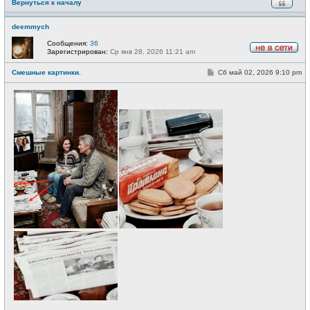
Вернуться к началу
deemmych
Сообщения:
36
Зарегистрирован:
Ср янв 28, 2026 11:21 am
Н
е
С
Смешные картинки.
Сб май 02, 2026 9:10 pm
в
о
с
о
е
б
т
щ
и
е
н
и
е