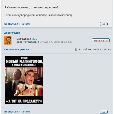
_________________
Работаю посменно, отвечаю с задержкой.
Вконцеконцовсредиконцовнайдешьконецтынаконец.
Вернуться к началу
Дядя Фёдор
Сообщения:
391
Зарегистрирован:
Вт мар 17, 2026 11:36 am
Н
е
С
Смешные картинки.
Вс май 03, 2026 12:19 am
в
о
с
о
е
б
т
щ
и
е
н
и
е
Вернуться к началу