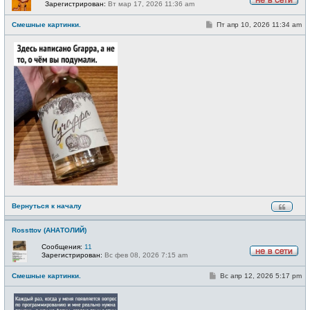
Зарегистрирован:
Вт мар 17, 2026 11:36 am
Н
е
С
Смешные картинки.
Пт апр 10, 2026 11:34 am
в
о
с
о
е
б
т
щ
и
е
н
и
е
Вернуться к началу
Rossttov (АНАТОЛИЙ)
Сообщения:
11
Зарегистрирован:
Вс фев 08, 2026 7:15 am
Н
е
С
Смешные картинки.
Вс апр 12, 2026 5:17 pm
в
о
с
о
е
б
т
щ