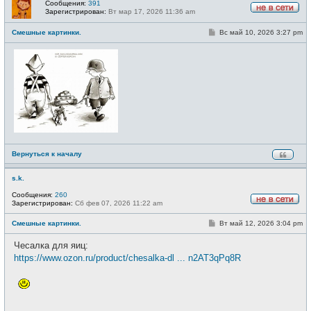
Сообщения:
391
Зарегистрирован:
Вт мар 17, 2026 11:36 am
Н
е
С
Смешные картинки.
Вс май 10, 2026 3:27 pm
в
о
с
о
е
б
т
щ
и
е
н
и
е
Вернуться к началу
s.k.
Сообщения:
260
Зарегистрирован:
Сб фев 07, 2026 11:22 am
Н
е
С
Смешные картинки.
Вт май 12, 2026 3:04 pm
в
о
с
о
е
Чесалка для яиц:
б
т
щ
https://www.ozon.ru/product/chesalka-dl ... n2AT3qPq8R
и
е
н
и
е
_________________