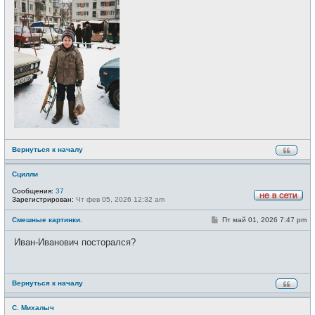
Вернуться к началу
Сцилли
Сообщения:
37
Зарегистрирован:
Чт фев 05, 2026 12:32 am
Н
е
С
Смешные картинки.
Пт май 01, 2026 7:47 pm
в
о
с
о
е
Иван-Иванович посторался?
б
т
щ
и
е
н
и
Вернуться к началу
е
С. Михалыч