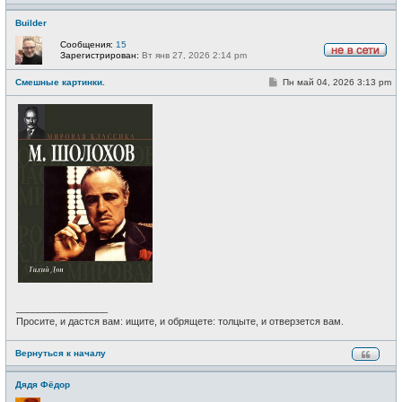
Builder
Сообщения:
15
Зарегистрирован:
Вт янв 27, 2026 2:14 pm
Н
е
С
Смешные картинки.
Пн май 04, 2026 3:13 pm
в
о
с
о
е
б
т
щ
и
е
н
и
е
_________________
Просите, и дастся вам: ищите, и обрящете: толцыте, и отверзется вам.
Вернуться к началу
Дядя Фёдор