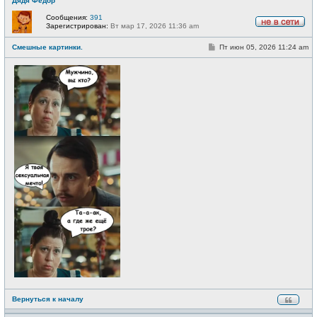
Дядя Фёдор
Сообщения:
391
Зарегистрирован:
Вт мар 17, 2026 11:36 am
Н
е
С
Смешные картинки.
Пт июн 05, 2026 11:24 am
в
о
с
о
е
б
т
щ
и
е
н
и
е
Вернуться к началу