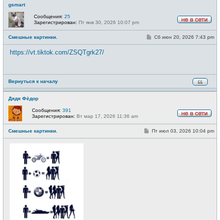
gsmart
Сообщения:
25
Зарегистрирован:
Пт янв 30, 2026 10:07 pm
Н
е
С
Смешные картинки.
Сб июн 20, 2026 7:43 pm
в
о
с
о
е
https://vt.tiktok.com/ZSQTgrk27/
б
т
щ
и
е
н
и
Вернуться к началу
е
Дядя Фёдор
Сообщения:
391
Зарегистрирован:
Вт мар 17, 2026 11:36 am
Н
е
С
Смешные картинки.
Пт июл 03, 2026 10:04 pm
в
о
с
о
е
б
т
щ
и
е
н
и
е