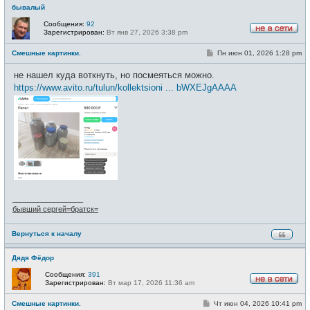
бывалый
Сообщения:
92
Зарегистрирован:
Вт янв 27, 2026 3:38 pm
Н
е
С
Смешные картинки.
Пн июн 01, 2026 1:28 pm
в
о
с
о
е
не нашел куда воткнуть, но посмеяться можно.
б
т
щ
https://www.avito.ru/tulun/kollektsioni ... bWXEJgAAAA
и
е
н
и
е
_________________
бывший сергей=братск=
Вернуться к началу
Дядя Фёдор
Сообщения:
391
Зарегистрирован:
Вт мар 17, 2026 11:36 am
Н
е
С
Смешные картинки.
Чт июн 04, 2026 10:41 pm
в