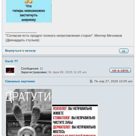
и
е
_________________
"Согласие-есть продукт полного непротивления сторон". Монтер Мечников
(Двенадцать стульев)
Вернуться к началу
Garik TT
Сообщения:
11
Зарегистрирован:
Вс фев 08, 2026 11:45 am
Н
е
С
Смешные картинки.
Пн апр 27, 2026 10:05 am
в
о
с
о
е
б
т
щ
и
е
н
и
е