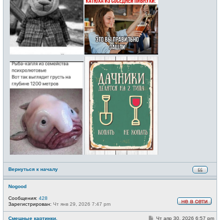
Вернуться к началу
Nogood
Сообщения:
428
Зарегистрирован:
Чт янв 29, 2026 7:47 pm
Н
е
С
Смешные картинки.
Чт апр 30, 2026 6:57 pm
в