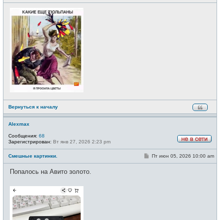
о
с
о
е
б
т
щ
и
е
н
и
е
Вернуться к началу
Alexmax
Сообщения:
68
Зарегистрирован:
Вт янв 27, 2026 2:23 pm
Н
е
С
Смешные картинки.
Пт июн 05, 2026 10:00 am
в
о
с
о
е
Попалось на Авито золото.
б
т
щ
и
е
н
и
е