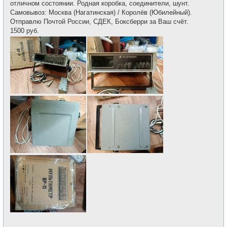
щ
отличном состоянии. Родная коробка, соединители, шунт.
и
е
Самовывоз: Москва (Нагатинская) / Королёв (Юбилейный).
н
и
Отправлю Почтой России, СДЕК, Боксберри за Ваш счёт.
е
1500 руб.
_________________