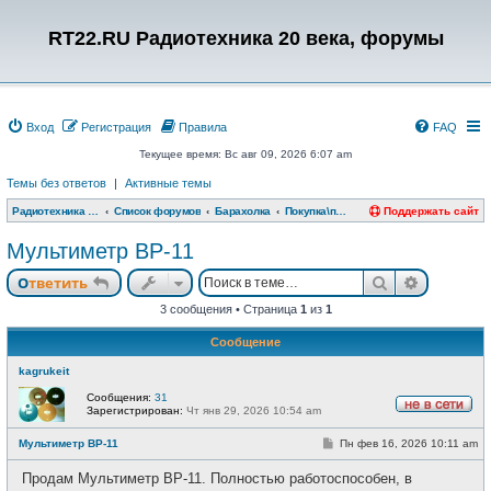
RT22.RU Радиотехника 20 века, форумы
Вход
Регистрация
Правила
FAQ
Текущее время: Вс авг 09, 2026 6:07 am
Темы без ответов
|
Активные темы
Радиотехника 20 века, форумы
Список форумов
Барахолка
Покупка\продажа измерительная техника
Поддержать сайт
Мультиметр ВР-11
Поиск
Расшире
Ответить
3 сообщения • Страница
1
из
1
Сообщение
kagrukeit
Сообщения:
31
Зарегистрирован:
Чт янв 29, 2026 10:54 am
Н
е
С
Мультиметр ВР-11
Пн фев 16, 2026 10:11 am
в
о
с
о
е
Продам Мультиметр ВР-11. Полностью работоспособен, в
б
т