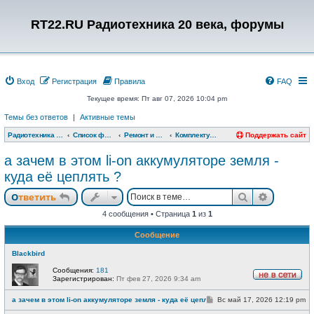
RT22.RU Радиотехника 20 века, форумы
Вход
Регистрация
Правила
FAQ
Текущее время: Пт авг 07, 2026 10:04 pm
Темы без ответов
|
Активные темы
Радиотехника 20 века, форумы
Список форумов
Ремонт и модернизация
Комплектующие, измерительная техника, запчасти, компоненты
Поддержать сайт
а зачем в этом li-on аккумуляторе земля -
куда её цеплять ?
Поиск
Расшире
Ответить
4 сообщения • Страница
1
из
1
Сообщение
Blackbird
Сообщения:
181
Зарегистрирован:
Пт фев 27, 2026 9:34 am
Н
е
С
а зачем в этом li-on аккумуляторе земля - куда её цеплять ?
Вс май 17, 2026 12:19 pm
в
о
с