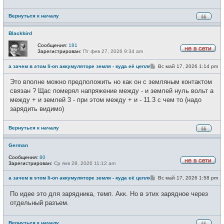
н
и
Вернуться к началу
е
Blackbird
Сообщения:
181
Зарегистрирован:
Пт фев 27, 2026 9:34 am
Н
е
С
а зачем в этом li-on аккумуляторе земля - куда её цеплять ?
Вс май 17, 2026 1:14 pm
в
о
с
о
е
Это вполне можно предположить но как он с земляным контактом
б
т
щ
связан ? Щас померял напряжение между - и землей нуль вольт а
и
е
между + и землей 3 - при этом между + и - 11.3 с чем то (надо
н
и
зарядить видимо)
е
Вернуться к началу
German
Сообщения:
80
Зарегистрирован:
Ср янв 28, 2026 11:12 am
Н
е
С
а зачем в этом li-on аккумуляторе земля - куда её цеплять ?
Вс май 17, 2026 1:58 pm
в
о
с
о
е
По идее это для зарядника, темп. Акк. Но в этих зарядное через
б
т
щ
отдельный разъем.
и
е
н
и
Вернуться к началу