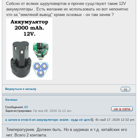
о
е
Собсно от всяких шуруповертов и прочее сущствуют такие 12V
б
т
щ
аккумуляторы . Есть желание их использовать но вот непонятно
и
е
что за "земляной вывод" кроме основых - он там зачем ?
н
и
е
Вернуться к началу
German
Сообщения:
80
Зарегистрирован:
Ср янв 28, 2026 11:12 am
Н
е
С
а зачем в этом li-on аккумуляторе земля - куда её цеплять ?
Вс май 17, 2026 12:32 pm
в
о
с
о
е
Температурник. Должен быть. Но в шуриках и т.д. китайских его
б
т
щ
нет. Всего 2 контакта.
и
е