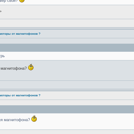
йвер свой?
ь
моторы от магнитофонов ?
трь
я магнитофона?
моторы от магнитофонов ?
ля магнитофона?