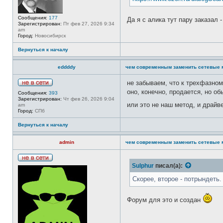
т
и
Сообщения:
177
Да я с алика тут пару заказал
Зарегистрирован:
Пт фев 27, 2026 9:34
am
Город:
Новосибирск
Вернуться к началу
eddddy
чем современным заменить сетевые 
не забываем, что к трехфазно
Н
оно, конечно, продается, но об
Сообщения:
393
е
Зарегистрирован:
Чт фев 26, 2026 9:04
в
или это не наш метод, и драйв
am
с
Город:
СПб
е
т
Вернуться к началу
и
admin
чем современным заменить сетевые 
Н
Sulphur
писал(а):
е
в
Скорее, второе - потрындеть. 
с
е
т
Форум для это и создан
и