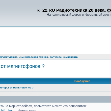
RT22.RU Радиотехника 20 века, 
Наполним новый форум информацией вместе
мплектующие, измерительная техника, запчасти, компоненты
 от магнитофонов ?
ренный поиск
Сообщение
моторы от магнитофонов ?
ь на маркетплейсах, посмотрите может что понравится:
ch?p_text
... й+моторчик