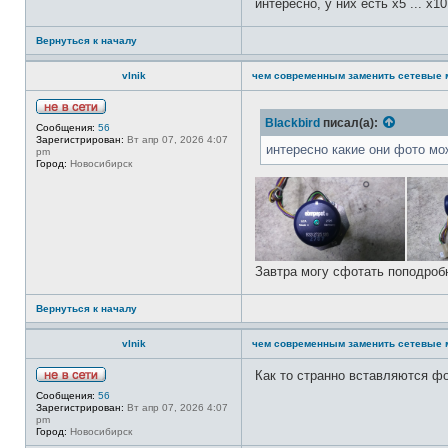
интересно, у них есть х5 ... х
Вернуться к началу
vlnik
чем современным заменить сетевые 
Н
Blackbird
писал(а):
Сообщения:
56
е
Зарегистрирован:
Вт апр 07, 2026 4:07
в
интересно какие они фото мож
pm
с
Город:
Новосибирск
е
т
и
Завтра могу сфотать поподроб
Вернуться к началу
vlnik
чем современным заменить сетевые 
Как то странно вставляются фо
Н
Сообщения:
56
е
Зарегистрирован:
Вт апр 07, 2026 4:07
в
pm
с
Город:
Новосибирск
е