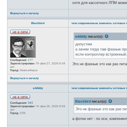
хотя для кассетного ЛПМ може
Вернуться к началу
Blackbird
чем современным заменить сетевые 
Н
eddddy
писал(а):
е
в
допустим.
с
а зачем тогда там фазные про
е
т
если контроллер встроенный,
и
Сообщения:
177
Это не фазные это как раз пит
Зарегистрирован:
Пт фев 27, 2026 9:34
am
Город:
Новосибирск
Вернуться к началу
eddddy
чем современным заменить сетевые 
Н
Blackbird
писал(а):
Сообщения:
393
е
Зарегистрирован:
Чт фев 26, 2026 9:04
в
Это не фазные это как раз п
am
с
Город:
СПб
е
т
а фотки нет - по оси, компоне
и