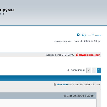
форумы
!!!
FAQ
Ссылки
Текущее время: Чт авг 06, 2026 12:13 pm
Часовой пояс:
UTC+03:00
Поддержать сайт
49 сообщений
1
2
Пред.
С
Blackbird
»
Пт апр 10, 2026 1:42 am
о
о
б
Чт апр 09, 2026 8:30 pm
щ
е
н
и