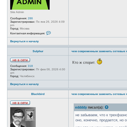
Site Admin
Сообщения:
286
Зарегистрирован:
Пн янв 26, 2026 4:09
pm
Город:
Москва
К
Контактная информация:
о
н
Вернуться к началу
т
а
к
Sulphur
чем современным заменить сетевые 
т
н
а
Кто ж спорит.
я
Н
и
Сообщения:
318
е
н
Зарегистрирован:
Пт фев 06, 2026 4:00
в
ф
am
с
о
Город:
Челябинск
е
р
т
м
Вернуться к началу
и
а
ц
и
Blackbird
чем современным заменить сетевые 
я
п
о
л
Н
eddddy
писал(а):
ь
е
з
в
не забываем, что к трехфаз
о
с
оно, конечно, продается, но 
в
е
а
т
т