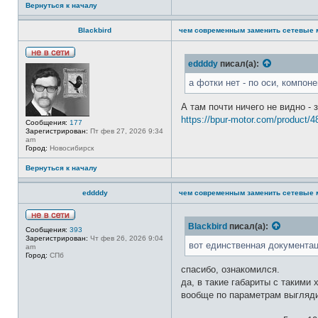
Вернуться к началу
Blackbird
чем современным заменить сетевые 
Н
eddddy
писал(а):
е
в
а фотки нет - по оси, компон
с
е
т
А там почти ничего не видно -
и
https://bpur-motor.com/product/4
Сообщения:
177
Зарегистрирован:
Пт фев 27, 2026 9:34
am
Город:
Новосибирск
Вернуться к началу
eddddy
чем современным заменить сетевые 
Н
Blackbird
писал(а):
Сообщения:
393
е
Зарегистрирован:
Чт фев 26, 2026 9:04
в
вот единственная документа
am
с
Город:
СПб
е
т
спасибо, ознакомился.
и
да, в такие габариты с такими
вообще по параметрам выгляди