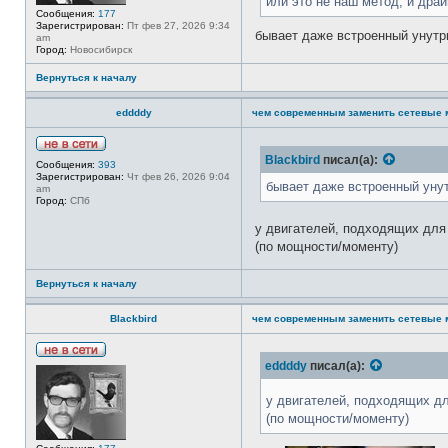
или это не наш метод, и дра
и
е
Сообщения:
177
л
Зарегистрирован:
Пт фев 27, 2026 9:34
бывает даже встроенный унутр
я
am
a
Город:
Новосибирск
d
m
Вернуться к началу
i
n
eddddy
чем современным заменить сетевые 
Н
Blackbird
писал(а):
Сообщения:
393
е
Зарегистрирован:
Чт фев 26, 2026 9:04
в
бывает даже встроенный уну
am
с
Город:
СПб
е
т
у двигателей, подходящих дл
и
(по мощности/моменту)
Вернуться к началу
Blackbird
чем современным заменить сетевые 
Н
eddddy
писал(а):
е
в
у двигателей, подходящих д
с
е
(по мощности/моменту)
т
и