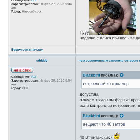
Сообщения:
177
Зарегистрирован:
Пт фев 27, 2026 9:34
am
Город:
Новосибирск
Нууу
недавно с алика пришел - веща
Вернуться к началу
eddddy
чем современным заменить сетевые 
Н
Blackbird
писал(а):
Сообщения:
393
е
Зарегистрирован:
Чт фев 26, 2026 9:04
в
встроенный контроллер
am
с
Город:
СПб
е
т
допустим.
и
а зачем тогда там фазные пров
если контроллер встроенный, д
Blackbird
писал(а):
вещают что 40 ваттов
40 Вт китайских?