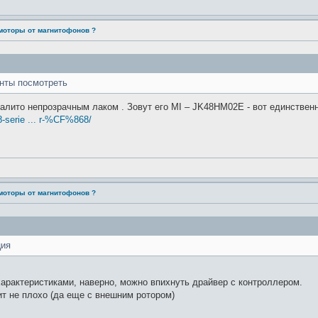
моторы от магнитофонов ?
енты посмотреть
 залито непрозрачным лаком . Зовут его MI – JK48HM02E - вот единствен
8-serie ... r-%CF%868/
моторы от магнитофонов ?
ция
 характеристиками, наверно, можно впихнуть драйвер с контроллером.
т не плохо (да еще с внешним ротором)