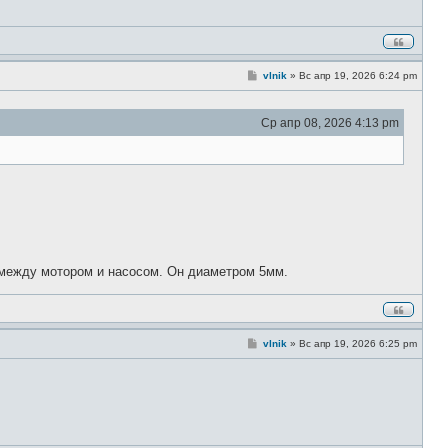
С
vlnik
»
Вс апр 19, 2026 6:24 pm
о
о
б
Ср апр 08, 2026 4:13 pm
щ
е
н
и
е
 между мотором и насосом. Он диаметром 5мм.
С
vlnik
»
Вс апр 19, 2026 6:25 pm
о
о
б
щ
е
н
и
е