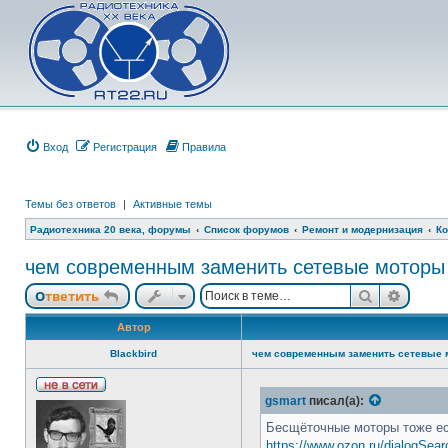
Вход
Регистрация
Правила
Темы без ответов
|
Активные темы
Радиотехника 20 века, форумы
Список форумов
Ремонт и модернизация
Ко
чем современным заменить сетевые моторы
Поиск
Расши
Ответить
Автор
Blackbird
чем современным заменить сетевые 
Н
gsmart
писал(а):
е
в
Бесщёточные моторы тоже ест
с
https://www.ozon.ru/dialogSear
е