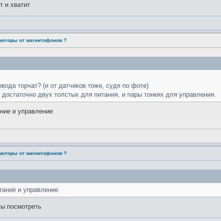
т и хватит
моторы от магнитофонов ?
вода торчат? (и от датчиков тоже, судя по фоте)
 достаточно двух толстых для питания, и пары тонких для управления.
ание и управление
моторы от магнитофонов ?
итание и управление
нты посмотреть