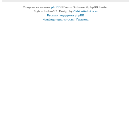
Создано на основе
phpBB
® Forum Software © phpBB Limited
Style subsilver3.3. Design by
CabinetAdmina.ru
Русская поддержка phpBB
Конфиденциальность
|
Правила