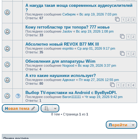
А накуда такая моща современных аудиоусилителей
?
Последнее сообщение
Сибиряк
«
Вс апр 19, 2026 7:03 pm
Ответы:
67
1
2
3
Кому геттобластер три топора? 777 новье
Последнее сообщение
Jaslov
«
Вс апр 19, 2026 1:08 pm
Ответы:
33
1
2
Абсолютно новый REVOX B77 MK III
Последнее сообщение
espritto
«
Ср апр 01, 2026 9:17 pm
Ответы:
35
1
2
Обновления для аппаратуры Wiim
Последнее сообщение
Nogood
«
Вс мар 29, 2026 3:37 pm
Ответы:
4
А кто какие наушники использует?
Последнее сообщение
Адвокат
«
Пт мар 27, 2026 12:55 pm
Ответы:
80
1
2
3
4
Выбор TV-приставки на Android с ByeByeDPI.
Последнее сообщение
Baron111111
«
Чт мар 19, 2026 9:42 pm
Ответы:
1
Новая тема
8 тем • Страница
1
из
1
Перейти
Права доступа