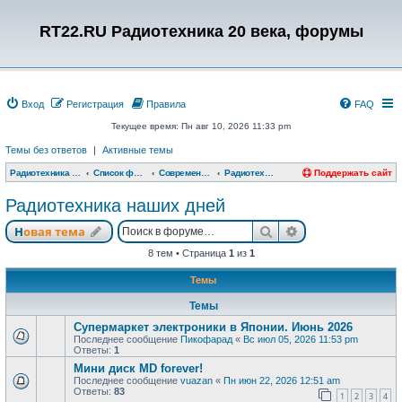
RT22.RU Радиотехника 20 века, форумы
Вход
Регистрация
Правила
FAQ
Текущее время: Пн авг 10, 2026 11:33 pm
Темы без ответов
|
Активные темы
Радиотехника 20 века, форумы
Список форумов
Современная техника 21 века
Радиотехника наших дней
Поддержать сайт
Радиотехника наших дней
Поиск
Расширенный п
Новая тема
8 тем • Страница
1
из
1
Темы
Темы
Супермаркет электроники в Японии. Июнь 2026
Последнее сообщение
Пикофарад
«
Вс июл 05, 2026 11:53 pm
Ответы:
1
Мини диск MD forever!
Последнее сообщение
vuazan
«
Пн июн 22, 2026 12:51 am
Ответы:
83
1
2
3
4