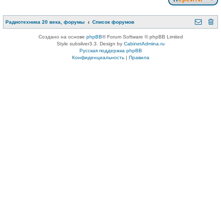
Радиотехника 20 века, форумы
Список форумов
Создано на основе
phpBB
® Forum Software © phpBB Limited
Style subsilver3.3. Design by
CabinetAdmina.ru
Русская поддержка phpBB
Конфиденциальность
|
Правила