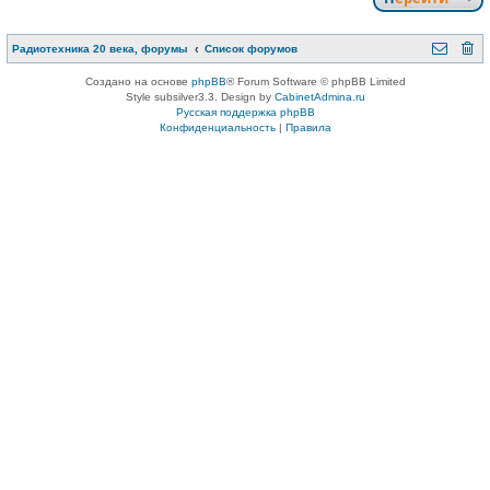
Радиотехника 20 века, форумы
Список форумов
Создано на основе
phpBB
® Forum Software © phpBB Limited
Style subsilver3.3. Design by
CabinetAdmina.ru
Русская поддержка phpBB
Конфиденциальность
|
Правила