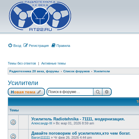
Вход
Регистрация
Правила
Темы без ответов
|
Активные темы
Радиотехника 20 века, форумы
Список форумов
Усилители
Усилители
Поиск
Расширенный
Новая тема
Т
Темы
Усилитель Radiotehnika - 71111, модернизация.
Александр-III
»
Вс мар 01, 2026 8:59 am
Давайте поговорим об усилителях,кто чем богат.
Baron111111
»
Чт фев 26, 2026 4:44 pm