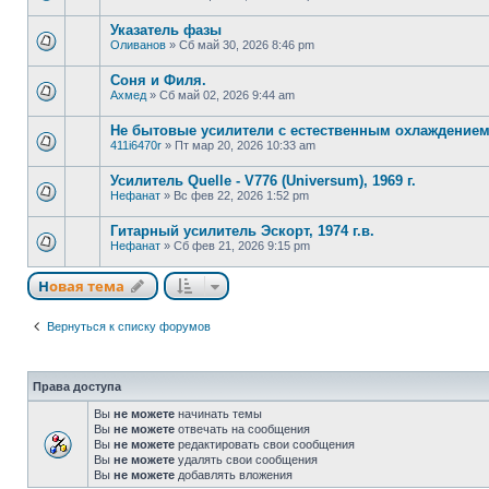
Указатель фазы
Оливанов
»
Сб май 30, 2026 8:46 pm
Соня и Филя.
Ахмед
»
Сб май 02, 2026 9:44 am
Не бытовые усилители с естественным охлаждение
411i6470r
»
Пт мар 20, 2026 10:33 am
Усилитель Quelle - V776 (Universum), 1969 г.
Нефанат
»
Вс фев 22, 2026 1:52 pm
Гитарный усилитель Эскорт, 1974 г.в.
Нефанат
»
Сб фев 21, 2026 9:15 pm
Новая тема
Вернуться к списку форумов
Права доступа
Вы
не можете
начинать темы
Вы
не можете
отвечать на сообщения
Вы
не можете
редактировать свои сообщения
Вы
не можете
удалять свои сообщения
Вы
не можете
добавлять вложения