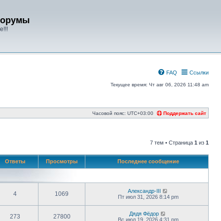
форумы
!!!
FAQ
Ссылки
Текущее время: Чт авг 06, 2026 11:48 am
Часовой пояс:
UTC+03:00
Поддержать сайт
7 тем • Страница
1
из
1
Ответы
Просмотры
Последнее сообщение
Александр-III
4
1069
Пт июл 31, 2026 8:14 pm
Дядя Фёдор
273
27800
Вс июл 19, 2026 4:31 pm