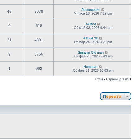
Леонидович
48
3078
Чт июн 18, 2026 7:19 pm
Ахмед
0
618
Сб май 02, 2026 9:44 am
411i6470r
31
4801
Вт мар 24, 2026 3:20 pm
Susanin Old man
9
3756
Пн фев 23, 2026 9:49 am
Нефанат
1
962
Сб фев 21, 2026 10:03 pm
7 тем • Страница
1
из
1
Перейти