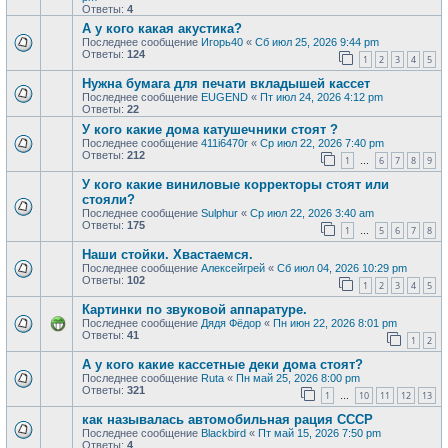
Ответы:
4
А у кого какая акустика?
Последнее сообщение
Игорь40
«
Сб июл 25, 2026 9:44 pm
Ответы:
124
1
2
3
4
5
Нужна бумага для печати вкладышей кассет
Последнее сообщение
EUGEND
«
Пт июл 24, 2026 4:12 pm
Ответы:
22
У кого какие дома катушечники стоят ?
Последнее сообщение
411i6470r
«
Ср июл 22, 2026 7:40 pm
Ответы:
212
1
6
7
8
9
…
У кого какие виниловые корректоры стоят или
стояли?
Последнее сообщение
Sulphur
«
Ср июл 22, 2026 3:40 am
Ответы:
175
1
5
6
7
8
…
Наши стойки. Хвастаемся.
Последнее сообщение
Алексейгрей
«
Сб июл 04, 2026 10:29 pm
Ответы:
102
1
2
3
4
5
Картинки по звуковой аппаратуре.
Последнее сообщение
Дядя Фёдор
«
Пн июн 22, 2026 8:01 pm
Ответы:
41
1
2
А у кого какие кассетные деки дома стоят?
Последнее сообщение
Ruta
«
Пн май 25, 2026 8:00 pm
Ответы:
321
1
10
11
12
13
…
как называлась автомобильная рация СССР
Последнее сообщение
Blackbird
«
Пт май 15, 2026 7:50 pm
Ответы:
4