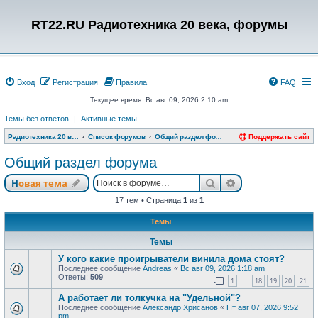
RT22.RU Радиотехника 20 века, форумы
Вход
Регистрация
Правила
FAQ
Текущее время: Вс авг 09, 2026 2:10 am
Темы без ответов
|
Активные темы
Радиотехника 20 века, форумы
Список форумов
Общий раздел форума
Поддержать сайт
Общий раздел форума
Поиск
Расширенный п
Новая тема
17 тем • Страница
1
из
1
Темы
Темы
У кого какие проигрыватели винила дома стоят?
Последнее сообщение
Andreas
«
Вс авг 09, 2026 1:18 am
Ответы:
509
1
18
19
20
21
…
А работает ли толкучка на "Удельной"?
Последнее сообщение
Александр Хрисанов
«
Пт авг 07, 2026 9:52
pm