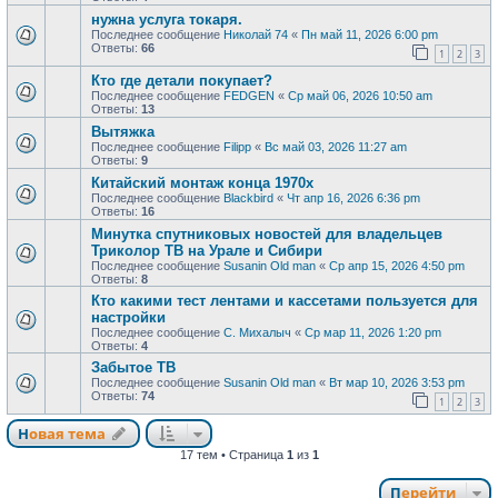
нужна услуга токаря.
Последнее сообщение
Николай 74
«
Пн май 11, 2026 6:00 pm
Ответы:
66
1
2
3
Кто где детали покупает?
Последнее сообщение
FEDGEN
«
Ср май 06, 2026 10:50 am
Ответы:
13
Вытяжка
Последнее сообщение
Filipp
«
Вс май 03, 2026 11:27 am
Ответы:
9
Китайский монтаж конца 1970х
Последнее сообщение
Blackbird
«
Чт апр 16, 2026 6:36 pm
Ответы:
16
Минутка спутниковых новостей для владельцев
Триколор ТВ на Урале и Сибири
Последнее сообщение
Susanin Old man
«
Ср апр 15, 2026 4:50 pm
Ответы:
8
Кто какими тест лентами и кассетами пользуется для
настройки
Последнее сообщение
С. Михалыч
«
Ср мар 11, 2026 1:20 pm
Ответы:
4
Забытое ТВ
Последнее сообщение
Susanin Old man
«
Вт мар 10, 2026 3:53 pm
Ответы:
74
1
2
3
Новая тема
17 тем • Страница
1
из
1
Перейти