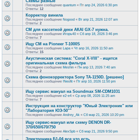
Схемы разные
Последнее сообщение
quantum
«
Пт апр 24, 2026 6:30 pm
Ответы:
12
Корректор винила
Последнее сообщение
Nogood
«
Вт апр 21, 2026 12:07 am
Ответы:
2
СМ для касcетной деки АКАI GX-7 нужна.
Последнее сообщение
Игорь40
«
Сб апр 18, 2026 3:46 pm
Ответы:
7
Ищу СМ на Pioneer T-1000S
Последнее сообщение
Lapa
«
Чт апр 16, 2026 11:50 am
Ответы:
15
Акустическая система: "Coral X-VIII" - ищется
оригинальная схема фильтра
Последнее сообщение
Meshin
«
Пн апр 13, 2026 7:40 am
Ответы:
2
Схема фонокорректора Sony TA-1150D. [решено]
Последнее сообщение
!Neofit
«
Пт апр 10, 2026 11:50 pm
Ищу сервис мануал на Soundmax SM-CDM1031
Последнее сообщение
e2-e4
«
Ср апр 08, 2026 11:25 am
Ответы:
7
Инструкция на конструктор "Юный Электроник" или
"Лаборатория ЮЭ-50""
Последнее сообщение
Andrey_Ak
«
Сб мар 21, 2026 10:20 pm
Ищу сервис-мануал или схему DENON DR-
370/650/670/750
Последнее сообщение
AlexSpb
«
Сб мар 21, 2026 9:50 pm
Электроника Б1-04 все что есть