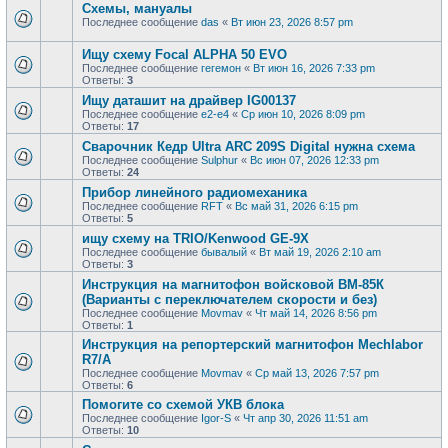
Схемы, мануалы
Последнее сообщение
das
«
Вт июн 23, 2026 8:57 pm
Ищу схему Focal ALPHA 50 EVO
Последнее сообщение
гегемон
«
Вт июн 16, 2026 7:33 pm
Ответы:
3
Ищу даташит на драйвер IG00137
Последнее сообщение
e2-e4
«
Ср июн 10, 2026 8:09 pm
Ответы:
17
Сварочник Кедр Ultra ARC 209S Digital нужна схема
Последнее сообщение
Sulphur
«
Вс июн 07, 2026 12:33 pm
Ответы:
24
Прибор линейного радиомеханика
Последнее сообщение
RFT
«
Вс май 31, 2026 6:15 pm
Ответы:
5
ищу схему на TRIO/Kenwood GE-9X
Последнее сообщение
бывалый
«
Вт май 19, 2026 2:10 am
Ответы:
3
Инструкция на магнитофон войсковой ВМ-85К
(Варианты с переключателем скорости и без)
Последнее сообщение
Movmav
«
Чт май 14, 2026 8:56 pm
Ответы:
1
Инструкция на репортерский магнитофон Mechlabor
R7/A
Последнее сообщение
Movmav
«
Ср май 13, 2026 7:57 pm
Ответы:
6
Помогите со схемой УКВ блока
Последнее сообщение
Igor-S
«
Чт апр 30, 2026 11:51 am
Ответы:
10