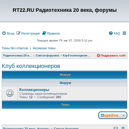
RT22.RU Радиотехника 20 века, форумы
Вход
Регистрация
Правила
FAQ
Текущее время: Пт авг 07, 2026 5:11 pm
Темы без ответов
|
Активные темы
Радиотехника 20 века, форумы
Список форумов
Клуб коллекционеров
Поддержать сайт
Клуб коллекционеров
Форум
Форум
Коллекционеры
Страницы наши коллекционеров
Темы:
12
• Сообщения:
265
Темы
Перейти
Радиотехника 20 века, форумы
Список форумов