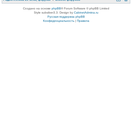
Создано на основе
phpBB
® Forum Software © phpBB Limited
Style subsilver3.3. Design by
CabinetAdmina.ru
Русская поддержка phpBB
Конфиденциальность
|
Правила