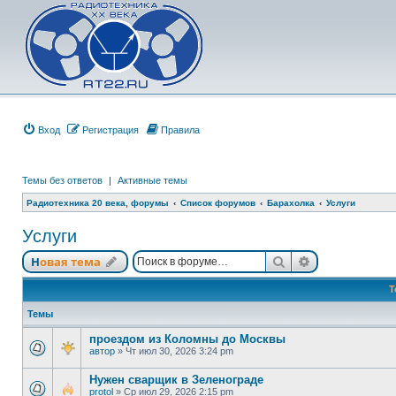
Вход
Регистрация
Правила
Темы без ответов
|
Активные темы
Радиотехника 20 века, форумы
Список форумов
Барахолка
Услуги
Услуги
Поиск
Расширенный
Новая тема
Т
Темы
проездом из Коломны до Москвы
автор
»
Чт июл 30, 2026 3:24 pm
Нужен сварщик в Зеленограде
protol
»
Ср июл 29, 2026 2:15 pm