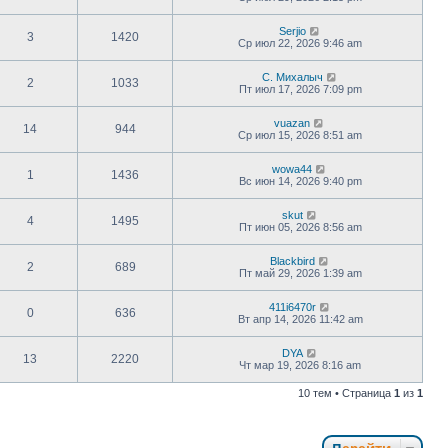
Serjio
3
1420
Ср июл 22, 2026 9:46 am
С. Михалыч
2
1033
Пт июл 17, 2026 7:09 pm
vuazan
14
944
Ср июл 15, 2026 8:51 am
wowa44
1
1436
Вс июн 14, 2026 9:40 pm
skut
4
1495
Пт июн 05, 2026 8:56 am
Blackbird
2
689
Пт май 29, 2026 1:39 am
411i6470r
0
636
Вт апр 14, 2026 11:42 am
DYA
13
2220
Чт мар 19, 2026 8:16 am
10 тем • Страница
1
из
1
Перейти