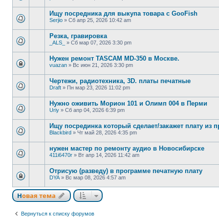
Ищу посредника для выкупа товара с GooFish
Serjio
»
Сб апр 25, 2026 10:42 am
Резка, гравировка
_ALS_
»
Сб мар 07, 2026 3:30 pm
Нужен ремонт TASCAM MD-350 в Москве.
vuazan
»
Вс июн 21, 2026 3:30 pm
Чертежи, радиотехника, 3D. платы печатные
Draft
»
Пн мар 23, 2026 11:02 pm
Нужно оживить Морион 101 и Олимп 004 в Перми
Uriy
»
Сб апр 04, 2026 6:39 pm
Ищу посрединка который сделает/закажет плату из пр
Blackbird
»
Чт май 28, 2026 4:35 pm
нужен мастер по ремонту аудио в Новосибирске
411i6470r
»
Вт апр 14, 2026 11:42 am
Отрисую (разведу) в программе печатную плату
DYA
»
Вс мар 08, 2026 4:57 am
Новая тема
Вернуться к списку форумов