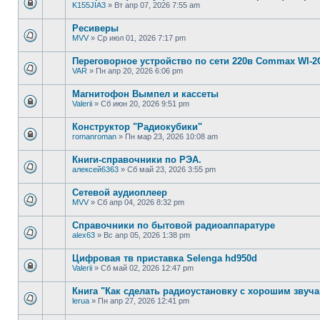
K155JIA3
»
Вт апр 07, 2026 7:55 am
Ресиверы
MVV
»
Ср июл 01, 2026 7:17 pm
Переговорное устройство по сети 220в Commax WI-2
VAR
»
Пн апр 20, 2026 6:06 pm
Магнитофон Вымпел и кассеты
Valerii
»
Сб июн 20, 2026 9:51 pm
Конструктор "Радиокубики"
romanroman
»
Пн мар 23, 2026 10:08 am
Книги-справочники по РЭА.
алексей6363
»
Сб май 23, 2026 3:55 pm
Сетевой аудиоплеер
MVV
»
Сб апр 04, 2026 8:32 pm
Справочники по бытовой радиоаппаратуре
alex63
»
Вс апр 05, 2026 1:38 pm
Цифровая тв приставка Selenga hd950d
Valerii
»
Сб май 02, 2026 12:47 pm
Книга "Как сделать радиоустановку с хорошим звуч
lerua
»
Пн апр 27, 2026 12:41 pm