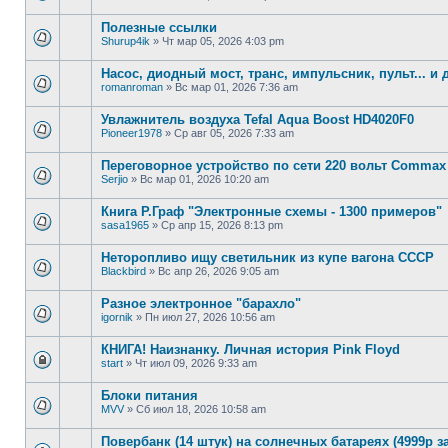
Полезные ссылки
Shurup4ik
»
Чт мар 05, 2026 4:03 pm
Насос, диодный мост, транс, импульсник, пульт... и 
romanroman
»
Вс мар 01, 2026 7:36 am
Увлажнитель воздуха Tefal Aqua Boost HD4020F0
Pioneer1978
»
Ср авг 05, 2026 7:33 am
Переговорное устройство по сети 220 вольт Commax
Serjio
»
Вс мар 01, 2026 10:20 am
Книга Р.Граф "Электронные схемы - 1300 примеров"
sasa1965
»
Ср апр 15, 2026 8:13 pm
Неторопливо ищу светильник из купе вагона СССР
Blackbird
»
Вс апр 26, 2026 9:05 am
Разное электронное "барахло"
igornik
»
Пн июл 27, 2026 10:56 am
КНИГА! Наизнанку. Личная история Pink Floyd
start
»
Чт июл 09, 2026 9:33 am
Блоки питания
MVV
»
Сб июл 18, 2026 10:58 am
Повербанк (14 штук) на солнечных батареях (4999р за