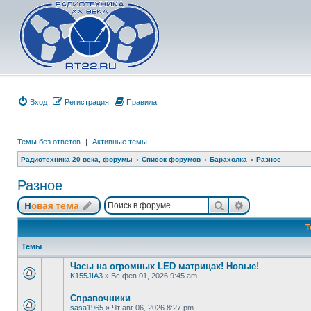
Вход
Регистрация
Правила
Темы без ответов
|
Активные темы
Радиотехника 20 века, форумы
Список форумов
Барахолка
Разное
Разное
Поиск
Расширенный
Новая тема
Т
Темы
Часы на огромных LED матрицах! Новые!
K155JIA3
»
Вс фев 01, 2026 9:45 am
Справочники
sasa1965
»
Чт авг 06, 2026 8:27 pm