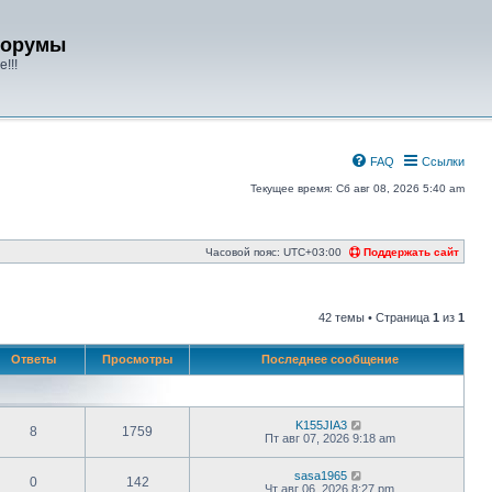
форумы
!!!
FAQ
Ссылки
Текущее время: Сб авг 08, 2026 5:40 am
Часовой пояс:
UTC+03:00
Поддержать сайт
42 темы • Страница
1
из
1
Ответы
Просмотры
Последнее сообщение
K155JIA3
8
1759
Пт авг 07, 2026 9:18 am
sasa1965
0
142
Чт авг 06, 2026 8:27 pm