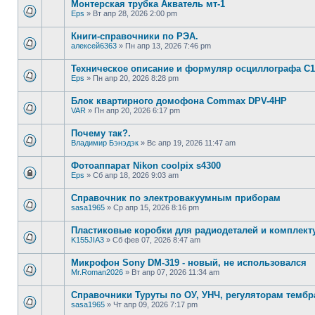
Монтерская трубка Акватель мт-1
Eps
»
Вт апр 28, 2026 2:00 pm
Книги-справочники по РЭА.
алексей6363
»
Пн апр 13, 2026 7:46 pm
Техническое описание и формуляр осциллографа С1
Eps
»
Пн апр 20, 2026 8:28 pm
Блок квартирного домофона Commax DPV-4HP
VAR
»
Пн апр 20, 2026 6:17 pm
Почему так?.
Владимир Бэнэдэк
»
Вс апр 19, 2026 11:47 am
Фотоаппарат Nikon coolpix s4300
Eps
»
Сб апр 18, 2026 9:03 am
Справочник по электровакуумным приборам
sasa1965
»
Ср апр 15, 2026 8:16 pm
Пластиковые коробки для радиодеталей и комплек
K155JIA3
»
Сб фев 07, 2026 8:47 am
Микрофон Sony DM-319 - новый, не использовался
Mr.Roman2026
»
Вт апр 07, 2026 11:34 am
Справочники Туруты по ОУ, УНЧ, регуляторам тембр
sasa1965
»
Чт апр 09, 2026 7:17 pm