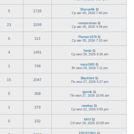
Shurup4ik
5
1726
Ср авг 05, 2026 7:40 pm
romanroman
23
3209
Ср авг 05, 2026 4:49 pm
Pioneer1978
0
113
Ср авг 05, 2026 7:33 am
Serjio
4
1491
Ср июл 29, 2026 9:36 am
sasa1965
1
748
Вт июл 28, 2026 7:11 pm
Blackbird
15
2047
Пн июл 27, 2026 5:27 pm
igornik
0
308
Пн июл 27, 2026 10:56 am
newbas
1
379
Ср июл 22, 2026 5:55 pm
MVV
0
232
Сб июл 18, 2026 10:58 am
FRGEORG