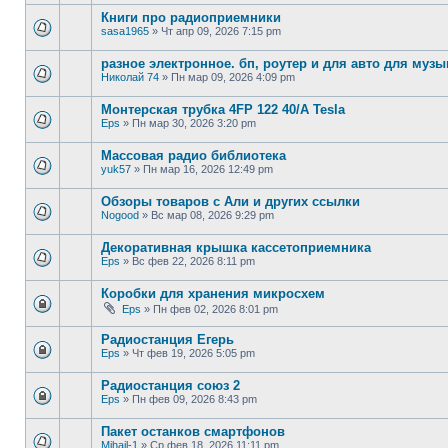
Книги про радиоприемники
sasa1965
»
Чт апр 09, 2026 7:15 pm
разное электронное. бп, роутер и для авто для музы
Николай 74
»
Пн мар 09, 2026 4:09 pm
Монтерская трубка 4FP 122 40/А Tesla
Eps
»
Пн мар 30, 2026 3:20 pm
Массовая радио библиотека
yuk57
»
Пн мар 16, 2026 12:49 pm
Обзоры товаров с Али и других ссылки
Nogood
»
Вс мар 08, 2026 9:29 pm
Декоративная крышка кассетоприемника
Eps
»
Вс фев 22, 2026 8:11 pm
Коробки для хранения микросхем
Eps
»
Пн фев 02, 2026 8:01 pm
Радиостанция Егерь
Eps
»
Чт фев 19, 2026 5:05 pm
Радиостанция союз 2
Eps
»
Пн фев 09, 2026 8:43 pm
Пакет останков смартфонов
Mihail-1
»
Ср фев 18, 2026 11:11 pm