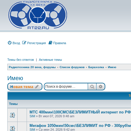
Вход
Регистрация
Правила
Темы без ответов
|
Активные темы
Радиотехника 20 века, форумы
Список форумов
Барахолка
Имею
Имею
Поиск
Расширенный
Новая тема
Т
Темы
МТС 400мин\100СМС\БЕЗЛИМИТНЫЙ интернет по РФ -
SIM
»
Вт июл 07, 2026 9:48 am
Мегафон 1050мин\50смс\БЕЗЛИМИТ по РФ - 300руб\м
SIM
»
Ср июн 24, 2026 9:42 pm