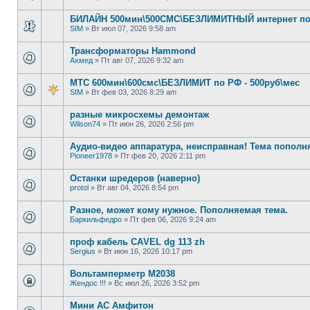
БИЛАЙН 500мин\500СМС\БЕЗЛИМИТНЫЙ интернет по 
SIM
»
Вт июл 07, 2026 9:58 am
Трансформаторы Hammond
Ахмед
»
Пт авг 07, 2026 9:32 am
МТС 600мин\600смс\БЕЗЛИМИТ по РФ - 500руб\мес
SIM
»
Вт фев 03, 2026 8:29 am
разные микросхемы демонтаж
Wilson74
»
Пт июн 26, 2026 2:56 pm
Аудио-видео аппаратура, неисправная! Тема пополн
Pioneer1978
»
Пт фев 20, 2026 2:11 pm
Останки шредеров (наверно)
protol
»
Вт авг 04, 2026 8:54 pm
Разное, может кому нужное. Пополняемая тема.
Баркильфедро
»
Пт фев 06, 2026 9:24 am
проф кaбель CАVЕL dg 113 zh
Sergius
»
Вт июн 16, 2026 10:17 pm
Вольтамперметр М2038
Жендос !!!
»
Вс июл 26, 2026 3:52 pm
Мини АС Амфитон