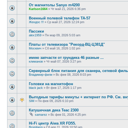
От магнитолы Sanyo m4200
Karlson1664
»
Чт май 21, 2026 6:36 pm
Военный полевой телефон ТА-57
Жендос !!!
»
Ср май 27, 2026 12:24 pm
Пассики
alex1959
»
Пн мар 09, 2026 5:03 am
Платы от телевизора "Рекорд-ВЦ-Ц381Д"
Москвич
»
Сб май 16, 2026 1:02 pm
имею запчасти от грундика 46 разные ...
климанов
»
Чт май 07, 2026 3:27 pm
Серверный блок питания для сканера, сетевой филь
Владимир-фили
»
Вс фев 08, 2026 8:03 pm
Головки на магнитофон
black jack
»
Вт фев 17, 2026 1:17 pm
Выгодные тарифы минуты + интернет по РФ. См. вн
SIM
»
Пн фев 09, 2026 6:10 pm
Катушечная дека Teac 2300
samarez
»
Вс фев 01, 2026 4:25 pm
Hi-Fi центр Aiwa XR FD55.
Bromberg
»
Сб апр 11, 2026 10:50 am