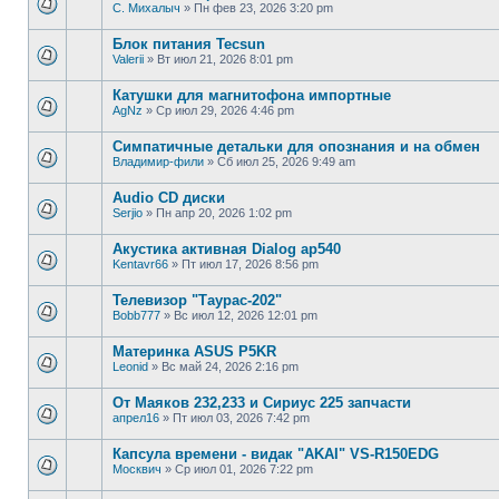
С. Михалыч
»
Пн фев 23, 2026 3:20 pm
Блок питания Tecsun
Valerii
»
Вт июл 21, 2026 8:01 pm
Катушки для магнитофона импортные
AgNz
»
Ср июл 29, 2026 4:46 pm
Симпатичные детальки для опознания и на обмен
Владимир-фили
»
Сб июл 25, 2026 9:49 am
Audio CD диски
Serjio
»
Пн апр 20, 2026 1:02 pm
Акустика активная Dialog ap540
Kentavr66
»
Пт июл 17, 2026 8:56 pm
Телевизор "Таурас-202"
Bobb777
»
Вс июл 12, 2026 12:01 pm
Материнка ASUS P5KR
Leonid
»
Вс май 24, 2026 2:16 pm
От Маяков 232,233 и Сириус 225 запчасти
апрел16
»
Пт июл 03, 2026 7:42 pm
Капсула времени - видак "AKAI" VS-R150EDG
Москвич
»
Ср июл 01, 2026 7:22 pm