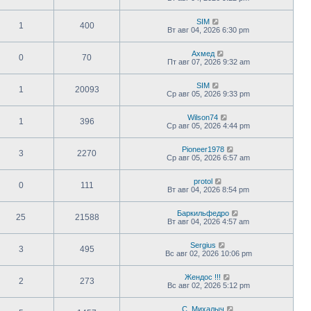
SIM
1
400
Вт авг 04, 2026 6:30 pm
Ахмед
0
70
Пт авг 07, 2026 9:32 am
SIM
1
20093
Ср авг 05, 2026 9:33 pm
Wilson74
1
396
Ср авг 05, 2026 4:44 pm
Pioneer1978
3
2270
Ср авг 05, 2026 6:57 am
protol
0
111
Вт авг 04, 2026 8:54 pm
Баркильфедро
25
21588
Вт авг 04, 2026 4:57 am
Sergius
3
495
Вс авг 02, 2026 10:06 pm
Жендос !!!
2
273
Вс авг 02, 2026 5:12 pm
С. Михалыч