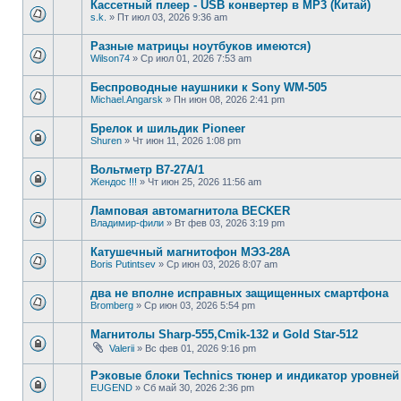
Кассетный плеер - USB конвертер в MP3 (Китай)
s.k.
»
Пт июл 03, 2026 9:36 am
Разные матрицы ноутбуков имеются)
Wilson74
»
Ср июл 01, 2026 7:53 am
Беспроводные наушники к Sony WM-505
Michael.Angarsk
»
Пн июн 08, 2026 2:41 pm
Брелок и шильдик Pioneer
Shuren
»
Чт июн 11, 2026 1:08 pm
Вольтметр В7-27А/1
Жендос !!!
»
Чт июн 25, 2026 11:56 am
Ламповая автомагнитола BECKER
Владимир-фили
»
Вт фев 03, 2026 3:19 pm
Катушечный магнитофон МЭЗ-28А
Boris Putintsev
»
Ср июн 03, 2026 8:07 am
два не вполне исправных защищенных смартфона
Bromberg
»
Ср июн 03, 2026 5:54 pm
Магнитолы Sharp-555,Cmik-132 и Gold Star-512
Valerii
»
Вс фев 01, 2026 9:16 pm
Рэковые блоки Technics тюнер и индикатор уровней
EUGEND
»
Сб май 30, 2026 2:36 pm