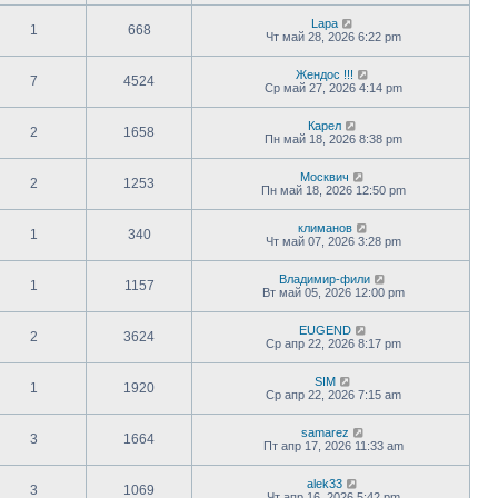
Lapa
1
668
Чт май 28, 2026 6:22 pm
Жендос !!!
7
4524
Ср май 27, 2026 4:14 pm
Карел
2
1658
Пн май 18, 2026 8:38 pm
Москвич
2
1253
Пн май 18, 2026 12:50 pm
климанов
1
340
Чт май 07, 2026 3:28 pm
Владимир-фили
1
1157
Вт май 05, 2026 12:00 pm
EUGEND
2
3624
Ср апр 22, 2026 8:17 pm
SIM
1
1920
Ср апр 22, 2026 7:15 am
samarez
3
1664
Пт апр 17, 2026 11:33 am
alek33
3
1069
Чт апр 16, 2026 5:42 pm