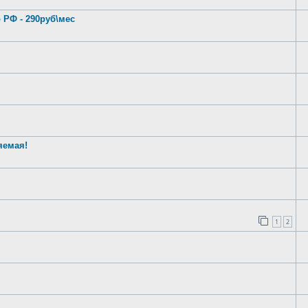
РФ - 290руб\мес
яемая!
1
2