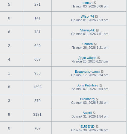
dxman
5
271
Пт июл 03, 2026 3:06 pm
Wilson74
0
141
Ср июл 01, 2026 7:53 am
Shurup4ik
6
781
Ср июл 01, 2026 7:51 am
Shuren
2
649
Пт июн 26, 2026 1:21 pm
Дядя Фёдор
4
657
Чт июн 25, 2026 6:27 pm
Владимир-фили
1
933
Ср июн 17, 2026 6:34 am
Boris Putintsev
8
1393
Вс июн 07, 2026 9:54 am
Bromberg
3
379
Ср июн 03, 2026 6:20 pm
Valerii
9
3181
Вс май 31, 2026 1:54 pm
EUGEND
0
707
Сб май 30, 2026 2:36 pm