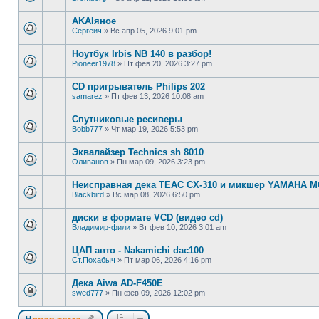
AKAIяное
Сергеич
»
Вс апр 05, 2026 9:01 pm
Ноутбук Irbis NB 140 в разбор!
Pioneer1978
»
Пт фев 20, 2026 3:27 pm
CD пригрыватель Philips 202
samarez
»
Пт фев 13, 2026 10:08 am
Спутниковые ресиверы
Bobb777
»
Чт мар 19, 2026 5:53 pm
Эквалайзер Technics sh 8010
Оливанов
»
Пн мар 09, 2026 3:23 pm
Неисправная дека TEAC CX-310 и микшер YAMAHA M
Blackbird
»
Вс мар 08, 2026 6:50 pm
диски в формате VCD (видео cd)
Владимир-фили
»
Вт фев 10, 2026 3:01 am
ЦАП авто - Nakamichi dac100
Ст.Похабыч
»
Пт мар 06, 2026 4:16 pm
Дека Aiwa AD-F450E
swed777
»
Пн фев 09, 2026 12:02 pm