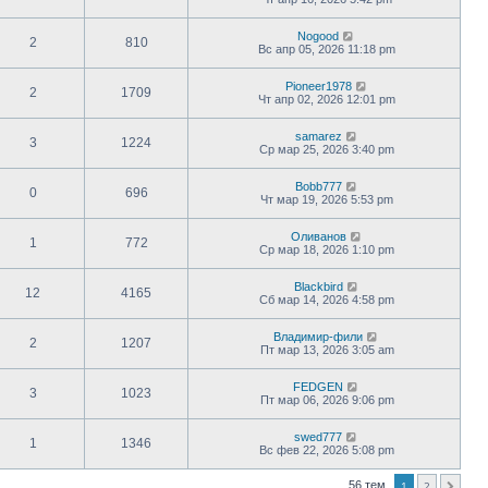
Nogood
2
810
Вс апр 05, 2026 11:18 pm
Pioneer1978
2
1709
Чт апр 02, 2026 12:01 pm
samarez
3
1224
Ср мар 25, 2026 3:40 pm
Bobb777
0
696
Чт мар 19, 2026 5:53 pm
Оливанов
1
772
Ср мар 18, 2026 1:10 pm
Blackbird
12
4165
Сб мар 14, 2026 4:58 pm
Владимир-фили
2
1207
Пт мар 13, 2026 3:05 am
FEDGEN
3
1023
Пт мар 06, 2026 9:06 pm
swed777
1
1346
Вс фев 22, 2026 5:08 pm
56 тем
1
2
След.