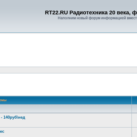
RT22.RU Радиотехника 20 века, 
Наполним новый форум информацией вместе
 поиск
емы
 140руб\нед
ес