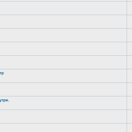
тр
утри.