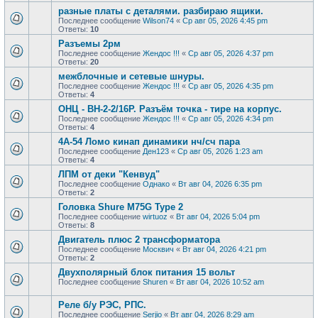
разные платы с деталями. разбираю ящики.
Последнее сообщение
Wilson74
«
Ср авг 05, 2026 4:45 pm
Ответы:
10
Разъемы 2рм
Последнее сообщение
Жендос !!!
«
Ср авг 05, 2026 4:37 pm
Ответы:
20
межблочные и сетевые шнуры.
Последнее сообщение
Жендос !!!
«
Ср авг 05, 2026 4:35 pm
Ответы:
4
ОНЦ - ВН-2-2/16Р. Разъём точка - тире на корпус.
Последнее сообщение
Жендос !!!
«
Ср авг 05, 2026 4:34 pm
Ответы:
4
4А-54 Ломо кинап динамики нч/сч пара
Последнее сообщение
Ден123
«
Ср авг 05, 2026 1:23 am
Ответы:
4
ЛПМ от деки "Кенвуд"
Последнее сообщение
Однако
«
Вт авг 04, 2026 6:35 pm
Ответы:
2
Головка Shure M75G Type 2
Последнее сообщение
wirtuoz
«
Вт авг 04, 2026 5:04 pm
Ответы:
8
Двигатель плюс 2 трансформатора
Последнее сообщение
Москвич
«
Вт авг 04, 2026 4:21 pm
Ответы:
2
Двухполярный блок питания 15 вольт
Последнее сообщение
Shuren
«
Вт авг 04, 2026 10:52 am
Реле б/у РЭС, РПС.
Последнее сообщение
Serjio
«
Вт авг 04, 2026 8:29 am