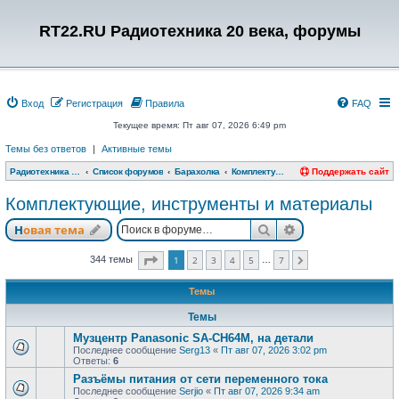
RT22.RU Радиотехника 20 века, форумы
Вход
Регистрация
Правила
FAQ
Текущее время: Пт авг 07, 2026 6:49 pm
Темы без ответов
|
Активные темы
Радиотехника 20 века, форумы
Список форумов
Барахолка
Комплектующие, инструменты и материалы
Поддержать сайт
Комплектующие, инструменты и материалы
Поиск
Расширенный п
Новая тема
Страница
1
из
7
344 темы
1
2
3
4
5
7
…
След.
Темы
Темы
Музцентр Panasonic SA-CH64M, на детали
Последнее сообщение
Serg13
«
Пт авг 07, 2026 3:02 pm
Ответы:
6
Разъёмы питания от сети переменного тока
Последнее сообщение
Serjio
«
Пт авг 07, 2026 9:34 am