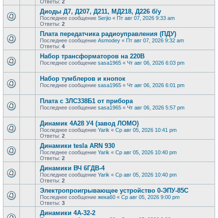
Ответы:
2
Диоды Д7, Д207, Д211, МД218, Д226 б/у
Последнее сообщение
Serjio
«
Пт авг 07, 2026 9:33 am
Ответы:
2
Плата передатчика радиоуправления (ПДУ)
Последнее сообщение
Asmodey
«
Пт авг 07, 2026 9:32 am
Ответы:
4
Набор трансформаторов на 220В
Последнее сообщение
sasa1965
«
Чт авг 06, 2026 6:03 pm
Набор тумблеров и кнопок
Последнее сообщение
sasa1965
«
Чт авг 06, 2026 6:01 pm
Плата с 3ЛС338Б1 от прибора
Последнее сообщение
sasa1965
«
Чт авг 06, 2026 5:57 pm
Динамик 4А28 У4 (завод ЛОМО)
Последнее сообщение
Yarik
«
Ср авг 05, 2026 10:41 pm
Ответы:
2
Динамики tesla ARN 930
Последнее сообщение
Yarik
«
Ср авг 05, 2026 10:40 pm
Ответы:
2
Динамики ВЧ 6ГДВ-4
Последнее сообщение
Yarik
«
Ср авг 05, 2026 10:40 pm
Ответы:
2
Электропроигрывающее устройство 0-ЭПУ-85С
Последнее сообщение
жека60
«
Ср авг 05, 2026 9:00 pm
Ответы:
3
Динамики 4А-32-2