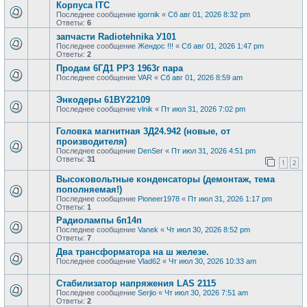
Корпуса ITC
Последнее сообщение
igornik
«
Сб авг 01, 2026 8:32 pm
Ответы:
6
запчасти Radiotehnika У101
Последнее сообщение
Жендос !!!
«
Сб авг 01, 2026 1:47 pm
Ответы:
2
Продам 6ГД1 РРЗ 1963г пара
Последнее сообщение
VAR
«
Сб авг 01, 2026 8:59 am
Энкодеры 61BY22109
Последнее сообщение
vlnik
«
Пт июл 31, 2026 7:02 pm
Головка магнитная 3Д24.942 (новые, от
производителя)
Последнее сообщение
DenSer
«
Пт июл 31, 2026 4:51 pm
Ответы:
31
1
2
Высоковольтные конденсаторы (демонтаж, тема
пополняемая!)
Последнее сообщение
Pioneer1978
«
Пт июл 31, 2026 1:17 pm
Ответы:
1
Радиолампы 6п14п
Последнее сообщение
Vanek
«
Чт июл 30, 2026 8:52 pm
Ответы:
7
Два трансформатора на ш железе.
Последнее сообщение
Vlad62
«
Чт июл 30, 2026 10:33 am
Стабилизатор напряжения LAS 2115
Последнее сообщение
Serjio
«
Чт июл 30, 2026 7:51 am
Ответы:
2