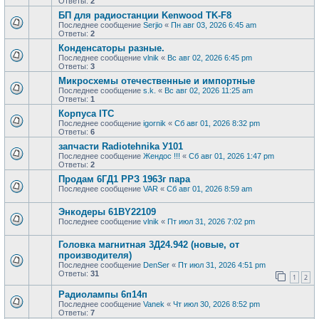
Ответы:
2
БП для радиостанции Kenwood TK-F8
Последнее сообщение
Serjio
«
Пн авг 03, 2026 6:45 am
Ответы:
2
Конденсаторы разные.
Последнее сообщение
vlnik
«
Вс авг 02, 2026 6:45 pm
Ответы:
3
Микросхемы отечественные и импортные
Последнее сообщение
s.k.
«
Вс авг 02, 2026 11:25 am
Ответы:
1
Корпуса ITC
Последнее сообщение
igornik
«
Сб авг 01, 2026 8:32 pm
Ответы:
6
запчасти Radiotehnika У101
Последнее сообщение
Жендос !!!
«
Сб авг 01, 2026 1:47 pm
Ответы:
2
Продам 6ГД1 РРЗ 1963г пара
Последнее сообщение
VAR
«
Сб авг 01, 2026 8:59 am
Энкодеры 61BY22109
Последнее сообщение
vlnik
«
Пт июл 31, 2026 7:02 pm
Головка магнитная 3Д24.942 (новые, от
производителя)
Последнее сообщение
DenSer
«
Пт июл 31, 2026 4:51 pm
Ответы:
31
1
2
Радиолампы 6п14п
Последнее сообщение
Vanek
«
Чт июл 30, 2026 8:52 pm
Ответы:
7