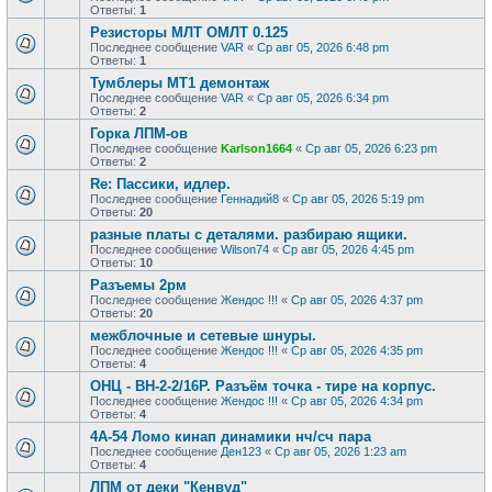
Ответы:
1
Резисторы МЛТ ОМЛТ 0.125
Последнее сообщение
VAR
«
Ср авг 05, 2026 6:48 pm
Ответы:
1
Тумблеры МТ1 демонтаж
Последнее сообщение
VAR
«
Ср авг 05, 2026 6:34 pm
Ответы:
2
Горка ЛПМ-ов
Последнее сообщение
Karlson1664
«
Ср авг 05, 2026 6:23 pm
Ответы:
2
Re: Пассики, идлер.
Последнее сообщение
Геннадий8
«
Ср авг 05, 2026 5:19 pm
Ответы:
20
разные платы с деталями. разбираю ящики.
Последнее сообщение
Wilson74
«
Ср авг 05, 2026 4:45 pm
Ответы:
10
Разъемы 2рм
Последнее сообщение
Жендос !!!
«
Ср авг 05, 2026 4:37 pm
Ответы:
20
межблочные и сетевые шнуры.
Последнее сообщение
Жендос !!!
«
Ср авг 05, 2026 4:35 pm
Ответы:
4
ОНЦ - ВН-2-2/16Р. Разъём точка - тире на корпус.
Последнее сообщение
Жендос !!!
«
Ср авг 05, 2026 4:34 pm
Ответы:
4
4А-54 Ломо кинап динамики нч/сч пара
Последнее сообщение
Ден123
«
Ср авг 05, 2026 1:23 am
Ответы:
4
ЛПМ от деки "Кенвуд"