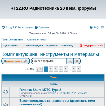
RT22.RU Радиотехника 20 века, форумы
Вход
Регистрация
Правила
FAQ
Текущее время: Сб авг 08, 2026 11:38 am
Темы без ответов
|
Активные темы
Радиотехника 20 века, форумы
Список форумов
Барахолка
Комплектующие, инструменты и материалы
Поддержать сайт
Комплектующие, инструменты и материалы
Поиск
Расширенный п
Новая тема
Страница
1
из
7
345 тем
1
2
3
4
5
7
…
След.
Темы
Темы
Головка Shure M75G Type 2
Последнее сообщение
wirtuoz
«
Сб авг 08, 2026 7:35 am
Ответы:
9
Высоковольтные конденсаторы (демонтаж, тема
пополняемая!)