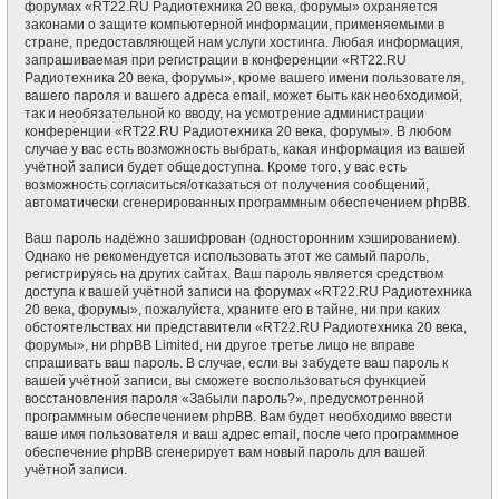
форумах «RT22.RU Радиотехника 20 века, форумы» охраняется
законами о защите компьютерной информации, применяемыми в
стране, предоставляющей нам услуги хостинга. Любая информация,
запрашиваемая при регистрации в конференции «RT22.RU
Радиотехника 20 века, форумы», кроме вашего имени пользователя,
вашего пароля и вашего адреса email, может быть как необходимой,
так и необязательной ко вводу, на усмотрение администрации
конференции «RT22.RU Радиотехника 20 века, форумы». В любом
случае у вас есть возможность выбрать, какая информация из вашей
учётной записи будет общедоступна. Кроме того, у вас есть
возможность согласиться/отказаться от получения сообщений,
автоматически сгенерированных программным обеспечением phpBB.
Ваш пароль надёжно зашифрован (односторонним хэшированием).
Однако не рекомендуется использовать этот же самый пароль,
регистрируясь на других сайтах. Ваш пароль является средством
доступа к вашей учётной записи на форумах «RT22.RU Радиотехника
20 века, форумы», пожалуйста, храните его в тайне, ни при каких
обстоятельствах ни представители «RT22.RU Радиотехника 20 века,
форумы», ни phpBB Limited, ни другое третье лицо не вправе
спрашивать ваш пароль. В случае, если вы забудете ваш пароль к
вашей учётной записи, вы сможете воспользоваться функцией
восстановления пароля «Забыли пароль?», предусмотренной
программным обеспечением phpBB. Вам будет необходимо ввести
ваше имя пользователя и ваш адрес email, после чего программное
обеспечение phpBB сгенерирует вам новый пароль для вашей
учётной записи.