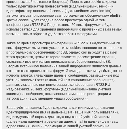
временных файлов вашего браузера). Первые две cookie содержат
только идентификатор пользователя (в дальнейшем «user-id») и
идентификатор анонимной сессии (в дальнейшем «session-id»),
автоматически присвоенные вам программным обеспечением phpBB.
Третья cookie будет создана после просмотра одной из тем
конференции «RT22.RU Радиотехника 20 века, форумы» и будет
использоваться для хранения информации о прочтённых вами темах,
повышая таким образом удобство работы с форумами.
Также во время просмотра конференции «RT22.RU Радиотехника 20
века, форумы» мы можем установить cookies, внешние по отношению
к программному обеспечению phpBB, однако они выходят за рамки
этого документа, целью которого является рассмотрение страниц,
созданных исключительно программным обеспечением phpBB.
Вторым источником получения вашей информации являются данные,
которые вы отправляете на форум. Этими данными могут быть, но не
исчерпываются, следующие данные: сообщения, размещённые под
учётной записью Гостя (в дальнейшем «анонимные сообщения»),
данные, указанные при регистрации в конференции «RT22.RU
Радиотехника 20 века, форумы» (в дальнейшем «ваша учётная
запись») и сообщения, оставленные вами после регистрации и
авторизации (в дальнейшем «ваши сообщения»).
Ваша учётная запись будет содержать, как минимум, однозначно
идентифицируемое имя (в дальнейшем «ваше имя пользователя»),
индивидуальный пароль для входа под вашей учётной записью
(далее «ваш пароль») и реальный адрес email (в дальнейшем «ваш
адрес email»). Ваша информация из вашей учётной записи на