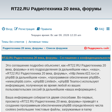
RT22.RU Радиотехника 20 века, форумы
Вход
Регистрация
Правила
FAQ
Текущее время: Вс авг 09, 2026 12:20 am
Темы без ответов
|
Активные темы
Радиотехника 20 века, форумы
Список форумов
Поддержать сайт
RT22.RU Радиотехника 20 века, форумы - Соглашение о конфиденциальности
Это соглашение подробно объясняет, как «RT22.RU Радиотехника 20
века, форумы» и его подразделения (в дальнейшем «мы», «наш»,
«RT22.RU Радиотехника 20 века, форумы», «http://www.rt22.ru») и
phpBB (в дальнейшем «они», «программное обеспечение phpBB»,
«www.phpbb.com», «phpBB Limited», «phpBB Teams») используют
информацию, полученную во время любой из ваших
пользовательских сессий (в дальнейшем «ваша информация»).
Ваша информация собирается двумя способами. Во-первых,
просмотр «RT22.RU Радиотехника 20 века, форумы» приведёт к
созданию программным обеспечением phpBB определённого числа
cookies (небольшие текстовые файлы, загружаемые в папку