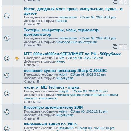
Ответы:
27
1
2
Насос, диодный мост, транс, импульсник, пульт... и
другое
Последнее сообщение
romanroman
«
Сб авг 08, 2026 4:51 pm
Добавлено в форуме
Разное
Ответы:
24
Тестеры, генераторы, часы, термометр,
программатор
Последнее сообщение
romanroman
«
Сб авг 08, 2026 4:51 pm
Добавлено в форуме
Самодельные конструкции
Ответы:
33
1
2
МТС 600мин\600смс\БЕЗЛИМИТ по РФ - 500руб\мес
Последнее сообщение
SIM
«
Сб авг 08, 2026 3:25 pm
Добавлено в форуме
Имею
Ответы:
1
неспешно куплю телевизор Sharp C-2002SC
Последнее сообщение
Valerii
«
Сб авг 08, 2026 3:19 pm
Добавлено в форуме
Ищу\Куплю
Ответы:
5
части от МЦ Technics - отдам.
Последнее сообщение
magnik
«
Сб авг 08, 2026 2:45 pm
Добавлено в форуме
Комплектующие, измерительная техника,
запчасти, компоненты
Ответы:
12
Кассетную автомагнитолу 2DIN
Последнее сообщение
Valerii
«
Сб авг 08, 2026 12:21 pm
Добавлено в форуме
Ищу\Куплю
Ответы:
6
Фирменный винил по 390 р.
Последнее сообщение
BassIn555
«
Сб авг 08, 2026 12:10 pm