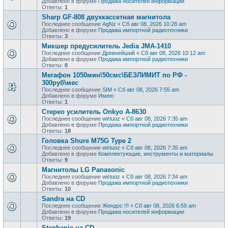
Добавлено в форуме
Продажa носителей информации
Ответы:
1
Sharp GF-808 двухкассетная магнитола
Последнее сообщение
AgNz
«
Сб авг 08, 2026 10:28 am
Добавлено в форуме
Продажа импортной радиотехники
Ответы:
3
Микшер предусилитель Jedia JMA-1410
Последнее сообщение
Древнейший
«
Сб авг 08, 2026 10:12 am
Добавлено в форуме
Продажа импортной радиотехники
Ответы:
8
Мегафон 1050мин\50смс\БЕЗЛИМИТ по РФ -
300руб\мес
Последнее сообщение
SIM
«
Сб авг 08, 2026 7:55 am
Добавлено в форуме
Имею
Ответы:
1
Стерео усилитель Onkyo A-8630
Последнее сообщение
wirtuoz
«
Сб авг 08, 2026 7:35 am
Добавлено в форуме
Продажа импортной радиотехники
Ответы:
18
Головка Shure M75G Type 2
Последнее сообщение
wirtuoz
«
Сб авг 08, 2026 7:35 am
Добавлено в форуме
Комплектующие, инструменты и материалы
Ответы:
9
Магнитолы LG Panasonic
Последнее сообщение
wirtuoz
«
Сб авг 08, 2026 7:34 am
Добавлено в форуме
Продажа импортной радиотехники
Ответы:
10
Sandra на CD
Последнее сообщение
Жендос !!!
«
Сб авг 08, 2026 6:59 am
Добавлено в форуме
Продажa носителей информации
Ответы:
19
Stephanie на CD