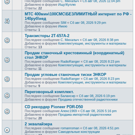
Последнее сообщение
С. Михалыч
«
Сб авг 08, 2026 11:04 pm
Добавлено в форуме
Ищу\Куплю
Ответы:
22
МТС 400мин\100СМС\БЕЗЛИМИТНЫЙ интернет по РФ -
140руб\нед
Последнее сообщение
SIM
«
Сб авг 08, 2026 9:29 pm
Добавлено в форуме
Имею
Ответы:
1
Транзисторы 2Т-657А-2
Последнее сообщение
С. Михалыч
«
Сб авг 08, 2026 8:38 pm
Добавлено в форуме
Комплектующие, инструменты и материалы
Ответы:
13
Продам станочный крестовинный (координатный)
стол ЭНКОР
Последнее сообщение
RadioRanger
«
Сб авг 08, 2026 8:23 pm
Добавлено в форуме
Комплектующие, инструменты и материалы
Ответы:
11
Продам угловые станочные тиски ЭНКОР
Последнее сообщение
RadioRanger
«
Сб авг 08, 2026 8:23 pm
Добавлено в форуме
Комплектующие, инструменты и материалы
Ответы:
9
Переговорный комплект.
Последнее сообщение
Балансир
«
Сб авг 08, 2026 6:19 pm
Добавлено в форуме
Продажа отечественной радиотехники
CD рекордер Pioneer PDR-D50
Последнее сообщение
Алекс1969
«
Сб авг 08, 2026 5:16 pm
Добавлено в форуме
Продажа импортной радиотехники
Ответы:
20
2 эквалайзера
Последнее сообщение
romanroman
«
Сб авг 08, 2026 4:51 pm
Добавлено в форуме
Самодельные конструкции