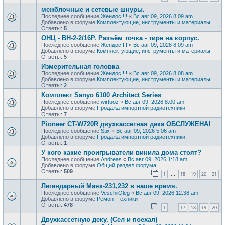
межблочные и сетевые шнуры.
Последнее сообщение
Жендос !!!
«
Вс авг 09, 2026 8:09 am
Добавлено в форуме
Комплектующие, инструменты и материалы
Ответы:
5
ОНЦ - ВН-2-2/16Р. Разъём точка - тире на корпус.
Последнее сообщение
Жендос !!!
«
Вс авг 09, 2026 8:09 am
Добавлено в форуме
Комплектующие, инструменты и материалы
Ответы:
5
Измерительная головка
Последнее сообщение
Жендос !!!
«
Вс авг 09, 2026 8:08 am
Добавлено в форуме
Комплектующие, инструменты и материалы
Ответы:
2
Комплект Sanyo 6100 Architect Series
Последнее сообщение
wirtuoz
«
Вс авг 09, 2026 8:00 am
Добавлено в форуме
Продажа импортной радиотехники
Ответы:
7
Pioneer CT-W720R двухкассетная дека ОБСЛУЖЕНА!
Последнее сообщение
Stix
«
Вс авг 09, 2026 5:06 am
Добавлено в форуме
Продажа импортной радиотехники
Ответы:
1
У кого какие проигрыватели винила дома стоят?
Последнее сообщение
Andreas
«
Вс авг 09, 2026 1:18 am
Добавлено в форуме
Общий раздел форума
Ответы:
509
1
18
19
20
21
…
Легендарный Маяк-231,232 в наше время.
Последнее сообщение
VeschiiOleg
«
Вс авг 09, 2026 12:38 am
Добавлено в форуме
Ремонт техники
Ответы:
478
1
17
18
19
20
…
Двухкассетную деку. (Сел и поехал)