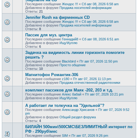
Последнее сообщение
Жендос !!!
«
Сб авг 08, 2026 6:58 am
Добавлено в форуме
Продажa носителей информации
Ответы:
21
Jennifer Rush на фирменных CD
Последнее сообщение
Жендос !!!
«
Сб авг 08, 2026 6:58 am
Добавлено в форуме
Продажa носителей информации
Ответы:
8
Пассик для муз. центра
Последнее сообщение
Геннадий8
«
Сб авг 08, 2026 6:51 am
Добавлено в форуме
Ищу\Куплю
Ответы:
6
Задачка на видимость линии горизонта помогите
решить ?
Последнее сообщение
Blackbird
«
Пт авг 07, 2026 11:50 pm
Добавлено в форуме
Просто общение
Ответы:
10
Магнитофон Романтик-306
Последнее сообщение
z180
«
Пт авг 07, 2026 11:13 pm
Добавлено в форуме
Продажа отечественной радиотехники
комплект пассиков для Маяк -202, 203 и т.д.
Последнее сообщение
Алекс бабай
«
Пт авг 07, 2026 10:21 pm
Добавлено в форуме
Ищу\Куплю
А работает ли толкучка на "Удельной"?
Последнее сообщение
Александр Хрисанов
«
Пт авг 07, 2026 9:52
pm
Добавлено в форуме
Общий раздел форума
Ответы:
4
БИЛАЙН 500мин\500СМС\БЕЗЛИМИТНЫЙ интернет по
РФ - 290руб\мес
Последнее сообщение
SIM
«
Пт авг 07, 2026 9:26 pm