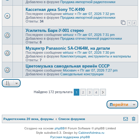
Добавлено в форуме
Продажа импортной радиотехники
Кассетная дека Sony TC-K490
Последнее сообщение
wirtuoz
«
Пт авг 07, 2026 7:32 pm
Добавлено в форуме
Продажа импортной радиотехники
Ответы:
34
1
2
Усилитель Барк-У-001 стерео
Последнее сообщение
wirtuoz
«
Пт авг 07, 2026 7:31 pm
Добавлено в форуме
Продажа отечественной радиотехники
Ответы:
8
Музцентр Panasonic SA-CH64M, на детали
Последнее сообщение
wirtuoz
«
Пт авг 07, 2026 7:30 pm
Добавлено в форуме
Комплектующие, инструменты и материалы
Ответы:
7
Цветомузыка самодельная времён СССР
Последнее сообщение
Москвич
«
Пт авг 07, 2026 7:27 pm
Добавлено в форуме
Самодельные конструкции
Найдено 172 результата
1
2
3
4
След.
Перейти
Радиотехника 20 века, форумы
Список форумов
Создано на основе
phpBB
® Forum Software © phpBB Limited
Style subsilver3.3. Design by
CabinetAdmina.ru
Русская поддержка phpBB