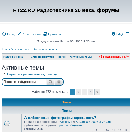
RT22.RU Радиотехника 20 века, форумы
Вход
Регистрация
Правила
FAQ
Текущее время: Вс авг 09, 2026 8:29 am
Темы без ответов
|
Активные темы
Радиотехника 20 века, форумы
Список форумов
Поиск
Активные темы
Поддержать сайт
Активные темы
Перейти к расширенному поиску
Поиск
Расширенный поиск
Найдено 172 результата
1
2
3
4
След.
Темы
Темы
А плёночные фотографы здесь есть?
Последнее сообщение
Wilson74
«
Вс авг 09, 2026 8:24 am
Добавлено в форуме
Просто общение
Ответы:
316
1
10
11
12
13
…