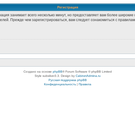
Регистрация
рация занимает всего несколько минут, но предоставляет вам более широки
лей. Прежде чем зарегистрироваться, вам следует ознакомиться с правилам
Создано на основе
phpBB
® Forum Software © phpBB Limited
Style subsilver3.3. Design by
CabinetAdmina.ru
Русская поддержка phpBB
Конфиденциальность
|
Правила