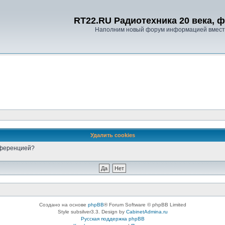
RT22.RU Радиотехника 20 века, 
Наполним новый форум информацией вместе
Удалить cookies
онференцией?
Создано на основе
phpBB
® Forum Software © phpBB Limited
Style subsilver3.3. Design by
CabinetAdmina.ru
Русская поддержка phpBB